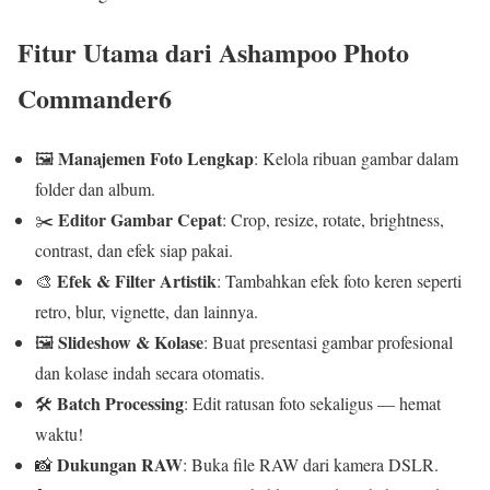
Fitur Utama dari Ashampoo Photo
Commander6
Manajemen Foto Lengkap
🖼️
: Kelola ribuan gambar dalam
folder dan album.
Editor Gambar Cepat
✂️
: Crop, resize, rotate, brightness,
contrast, dan efek siap pakai.
Efek & Filter Artistik
🎨
: Tambahkan efek foto keren seperti
retro, blur, vignette, dan lainnya.
Slideshow & Kolase
🖼️
: Buat presentasi gambar profesional
dan kolase indah secara otomatis.
Batch Processing
🛠️
: Edit ratusan foto sekaligus — hemat
waktu!
Dukungan RAW
📸
: Buka file RAW dari kamera DSLR.