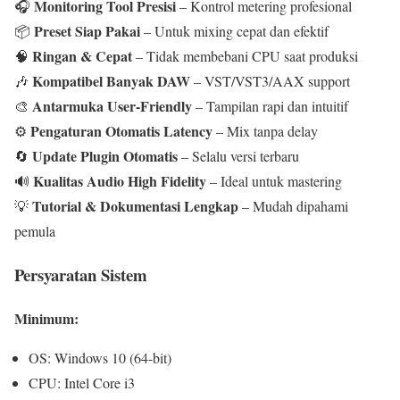
Monitoring Tool Presisi
🎧
– Kontrol metering profesional
Preset Siap Pakai
📦
– Untuk mixing cepat dan efektif
Ringan & Cepat
🧠
– Tidak membebani CPU saat produksi
Kompatibel Banyak DAW
🎶
– VST/VST3/AAX support
Antarmuka User-Friendly
🎨
– Tampilan rapi dan intuitif
Pengaturan Otomatis Latency
⚙️
– Mix tanpa delay
Update Plugin Otomatis
🔄
– Selalu versi terbaru
Kualitas Audio High Fidelity
🔊
– Ideal untuk mastering
Tutorial & Dokumentasi Lengkap
💡
– Mudah dipahami
pemula
Persyaratan Sistem
Minimum:
OS: Windows 10 (64-bit)
CPU: Intel Core i3