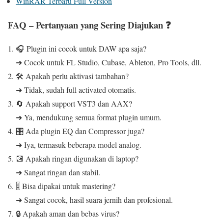
WinRAR Terbaru Full Version
FAQ – Pertanyaan yang Sering Diajukan ❓
🎧 Plugin ini cocok untuk DAW apa saja?
➜ Cocok untuk FL Studio, Cubase, Ableton, Pro Tools, dll.
🛠️ Apakah perlu aktivasi tambahan?
➜ Tidak, sudah full activated otomatis.
🔄 Apakah support VST3 dan AAX?
➜ Ya, mendukung semua format plugin umum.
🎛️ Ada plugin EQ dan Compressor juga?
➜ Iya, termasuk beberapa model analog.
💽 Apakah ringan digunakan di laptop?
➜ Sangat ringan dan stabil.
🎚️ Bisa dipakai untuk mastering?
➜ Sangat cocok, hasil suara jernih dan profesional.
🔒 Apakah aman dan bebas virus?