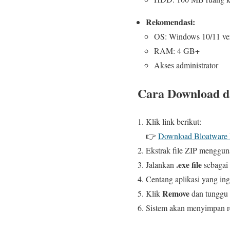
Rekomendasi:
OS: Windows 10/11 ver
RAM: 4 GB+
Akses administrator
Cara Download da
Klik link berikut:
👉
Download Bloatware R
Ekstrak file ZIP menggu
.exe file
Jalankan
sebagai
Centang aplikasi yang in
Remove
Klik
dan tunggu h
Sistem akan menyimpan re