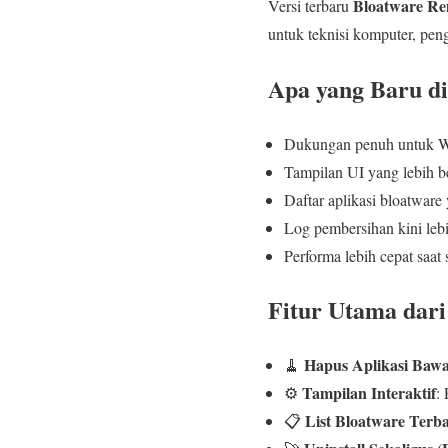
Bloatware Remo
Versi terbaru
untuk teknisi komputer, pen
Apa yang Baru di
Dukungan penuh untuk W
Tampilan UI yang lebih ber
Daftar aplikasi bloatware 
Log pembersihan kini lebi
Performa lebih cepat saat 
Fitur Utama dari
Hapus Aplikasi Baw
🧹
Tampilan Interaktif
⚙️
:
List Bloatware Terb
📋