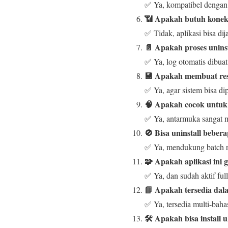
✅ Ya, kompatibel denga
📶 Apakah butuh koneks
✅ Tidak, aplikasi bisa dij
📄 Apakah proses uninst
✅ Ya, log otomatis dibuat
💾 Apakah membuat rest
✅ Ya, agar sistem bisa di
🧠 Apakah cocok untuk
✅ Ya, antarmuka sangat 
🚫 Bisa uninstall bebera
✅ Ya, mendukung batch 
🧩 Apakah aplikasi ini g
✅ Ya, dan sudah aktif full
📘 Apakah tersedia dal
✅ Ya, tersedia multi-bah
🛠️ Apakah bisa install 