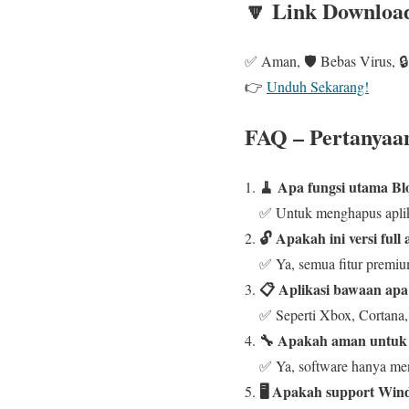
🔽 Link Download
✅ Aman, 🛡️ Bebas Virus, 🔒
👉
Unduh Sekarang!
FAQ – Pertanyaan
🧹 Apa fungsi utama Bl
✅ Untuk menghapus aplik
🔓 Apakah ini versi full 
✅ Ya, semua fitur premiu
📋 Aplikasi bawaan apa 
✅ Seperti Xbox, Cortana,
🔧 Apakah aman untuk 
✅ Ya, software hanya men
🖥️ Apakah support Win