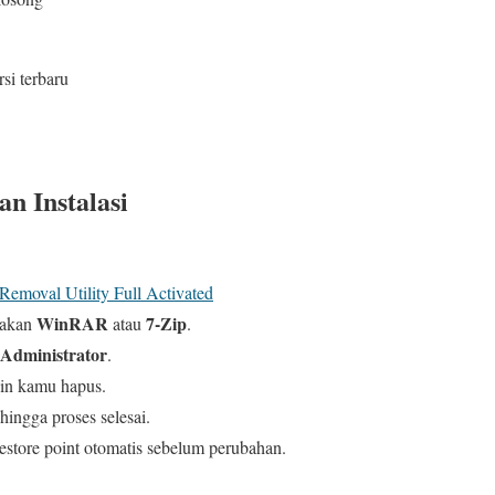
si terbaru
n Instalasi
emoval Utility Full Activated
WinRAR
7-Zip
nakan
atau
.
Administrator
.
gin kamu hapus.
ingga proses selesai.
store point otomatis sebelum perubahan.