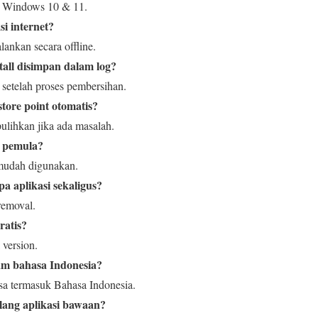
n Windows 10 & 11.
i internet?
alankan secara offline.
all disimpan dalam log?
 setelah proses pembersihan.
ore point otomatis?
pulihkan jika ada masalah.
 pemula?
mudah digunakan.
pa aplikasi sekaligus?
removal.
ratis?
 version.
am bahasa Indonesia?
asa termasuk Bahasa Indonesia.
ulang aplikasi bawaan?