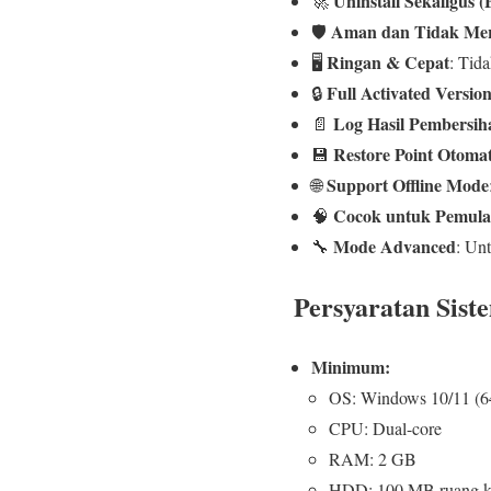
Uninstall Sekaligus (
🚀
Aman dan Tidak Mer
🛡️
Ringan & Cepat
🖥️
: Tid
Full Activated Versio
🔒
Log Hasil Pembersih
📄
Restore Point Otomat
💾
Support Offline Mode
🌐
Cocok untuk Pemula 
🧠
Mode Advanced
🔧
: Un
Persyaratan Sist
Minimum:
OS: Windows 10/11 (64
CPU: Dual-core
RAM: 2 GB
HDD: 100 MB ruang 