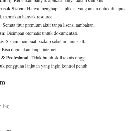
Batch)
: Bersihkan banyak aplikasi hanya dalam satu klik.
usak Sistem
: Hanya menghapus aplikasi yang aman untuk dihapus.
ak memakan banyak resource.
n
: Semua fitur premium aktif tanpa lisensi tambahan.
an
: Disimpan otomatis untuk dokumentasi.
is
: Sistem membuat backup sebelum uninstall.
: Bisa digunakan tanpa internet.
& Profesional
: Tidak butuh skill teknis tinggi.
tuk pengguna lanjutan yang ingin kontrol penuh.
em
-bit)
kosong