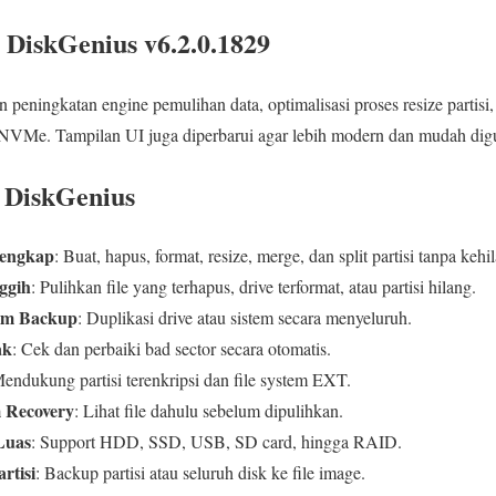
 DiskGenius v6.2.0.1829
n peningkatan engine pemulihan data, optimalisasi proses resize partisi, 
NVMe. Tampilan UI juga diperbarui agar lebih modern dan mudah dig
 DiskGenius
Lengkap
: Buat, hapus, format, resize, merge, dan split partisi tanpa kehi
ggih
: Pulihkan file yang terhapus, drive terformat, atau partisi hilang.
tem Backup
: Duplikasi drive atau sistem secara menyeluruh.
ak
: Cek dan perbaiki bad sector secara otomatis.
Mendukung partisi terenkripsi dan file system EXT.
m Recovery
: Lihat file dahulu sebelum dipulihkan.
Luas
: Support HDD, SSD, USB, SD card, hingga RAID.
rtisi
: Backup partisi atau seluruh disk ke file image.