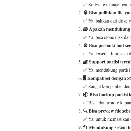
✅ Software manajemen part
🧠 Bisa pulihkan file y
✅ Ya, bahkan dari drive y
🧰 Apakah mendukung c
✅ Ya, bisa clone disk dan
🚫 Bisa perbaiki bad se
✅ Ya, tersedia fitur scan d
🔐 Support partisi teren
✅ Ya, mendukung partisi 
🖥️ Kompatibel dengan
✅ Sangat kompatibel deng
📦 Bisa backup partisi k
✅ Bisa, dan restore kapa
🔍 Bisa preview file seb
✅ Ya, untuk memastikan d
📂 Mendukung sistem fil