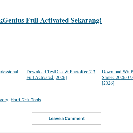
Genius Full Activated Sekarang!
fessional
Download TestDisk & PhotoRec 7.3
Download WinPE
Full Activated [2026]
Strelec 2026.07.
[2026]
very
,
Hard Disk Tools
Leave a Comment