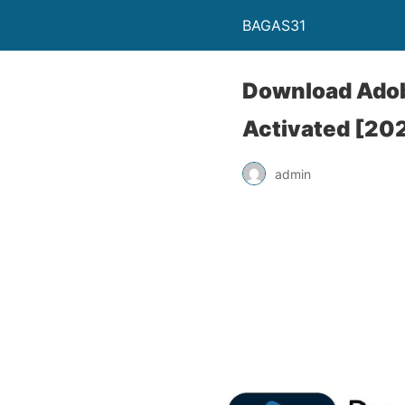
BAGAS31
Download Adob
Activated [20
admin