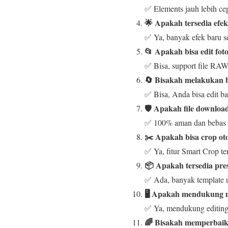
✅ Elements jauh lebih ce
🌟 Apakah tersedia efek
✅ Ya, banyak efek baru se
📂 Apakah bisa edit fo
✅ Bisa, support file RAW
🔄 Bisakah melakukan b
✅ Bisa, Anda bisa edit ba
🛡️ Apakah file downloa
✅ 100% aman dan bebas v
✂️ Apakah bisa crop oto
✅ Ya, fitur Smart Crop te
📦 Apakah tersedia pres
✅ Ada, banyak template un
🖥️ Apakah mendukung mo
✅ Ya, mendukung editing 
🌈 Bisakah memperbaiki