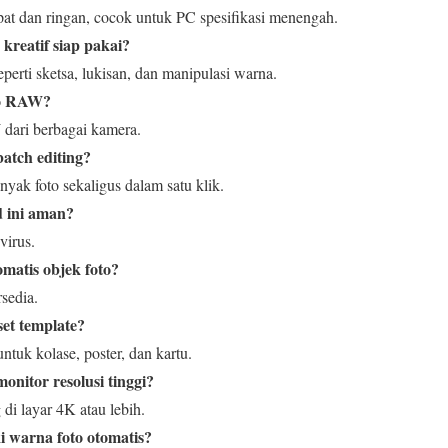
pat dan ringan, cocok untuk PC spesifikasi menengah.
 kreatif siap pakai?
perti sketsa, lukisan, dan manipulasi warna.
to RAW?
 dari berbagai kamera.
atch editing?
nyak foto sekaligus dalam satu klik.
d ini aman?
irus.
matis objek foto?
rsedia.
et template?
tuk kolase, poster, dan kartu.
nitor resolusi tinggi?
di layar 4K atau lebih.
 warna foto otomatis?