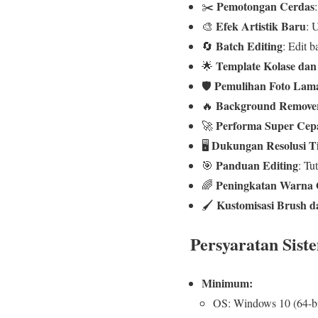
Pemotongan Cerdas
✂️
Efek Artistik Baru
🎨
: 
Batch Editing
🔄
: Edit 
Template Kolase dan
🌟
Pemulihan Foto Lam
🛡️
Background Remove
🔥
Performa Super Cep
🚀
Dukungan Resolusi T
🖥️
Panduan Editing
🎯
: Tu
Peningkatan Warna 
🌈
Kustomisasi Brush d
🖌️
Persyaratan Sist
Minimum:
OS: Windows 10 (64-bi