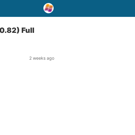
.82) Full
2 weeks ago