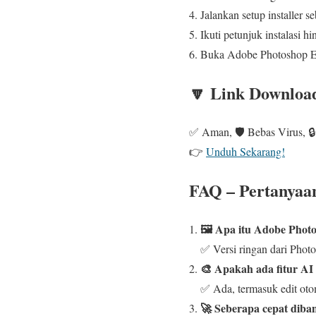
Jalankan setup installer s
Ikuti petunjuk instalasi hi
Buka Adobe Photoshop Ele
🔽 Link Download
✅ Aman, 🛡️ Bebas Virus, 🔒
👉
Unduh Sekarang!
FAQ – Pertanyaan
🖼️ Apa itu Adobe Phot
✅ Versi ringan dari Pho
🎨 Apakah ada fitur AI
✅ Ada, termasuk edit oto
🚀 Seberapa cepat diba