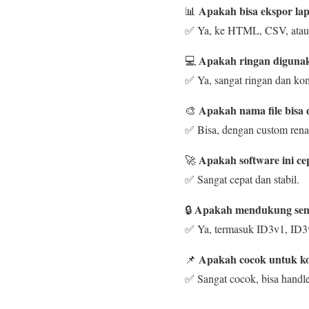
Apakah bisa ekspor la
📊
✅ Ya, ke HTML, CSV, atau 
Apakah ringan diguna
💻
✅ Ya, sangat ringan dan ko
Apakah nama file bisa d
🎨
✅ Bisa, dengan custom rena
Apakah software ini ce
🚀
✅ Sangat cepat dan stabil.
Apakah mendukung sem
🔒
✅ Ya, termasuk ID3v1, ID3
Apakah cocok untuk ko
📌
✅ Sangat cocok, bisa handle 