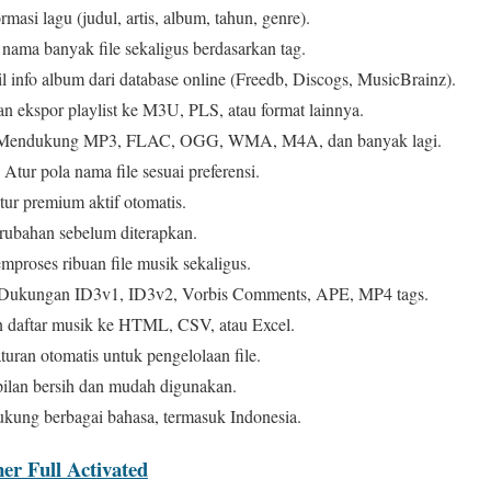
masi lagu (judul, artis, album, tahun, genre).
nama banyak file sekaligus berdasarkan tag.
 info album dari database online (Freedb, Discogs, MusicBrainz).
n ekspor playlist ke M3U, PLS, atau format lainnya.
endukung MP3, FLAC, OGG, WMA, M4A, dan banyak lagi.
Atur pola nama file sesuai preferensi.
ur premium aktif otomatis.
rubahan sebelum diterapkan.
proses ribuan file musik sekaligus.
Dukungan ID3v1, ID3v2, Vorbis Comments, APE, MP4 tags.
 daftar musik ke HTML, CSV, atau Excel.
turan otomatis untuk pengelolaan file.
lan bersih dan mudah digunakan.
ung berbagai bahasa, termasuk Indonesia.
r Full Activated