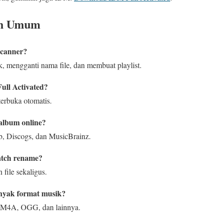
an Umum
Scanner?
, mengganti nama file, dan membuat playlist.
Full Activated?
erbuka otomatis.
 album online?
b, Discogs, dan MusicBrainz.
tch rename?
 file sekaligus.
yak format musik?
4A, OGG, dan lainnya.