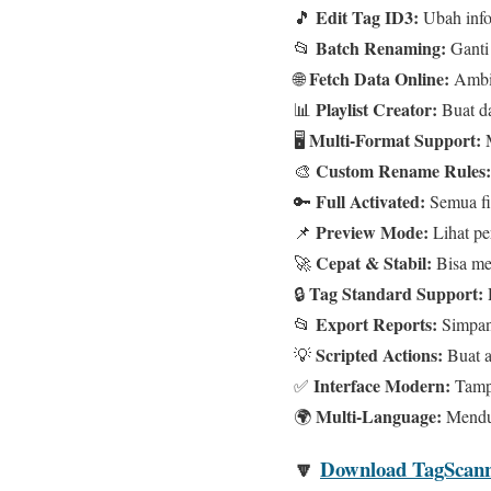
Edit Tag ID3:
🎵
Ubah infor
Batch Renaming:
📂
Ganti 
Fetch Data Online:
🌐
Ambil
Playlist Creator:
📊
Buat da
Multi-Format Support:
🖥️
M
Custom Rename Rules:
🎨
Full Activated:
🔑
Semua fit
Preview Mode:
📌
Lihat pe
Cepat & Stabil:
🚀
Bisa mem
Tag Standard Support:
🔒
Export Reports:
📂
Simpan
Scripted Actions:
💡
Buat a
Interface Modern:
✅
Tampi
Multi-Language:
🌍
Menduk
🔽
Download TagScanne