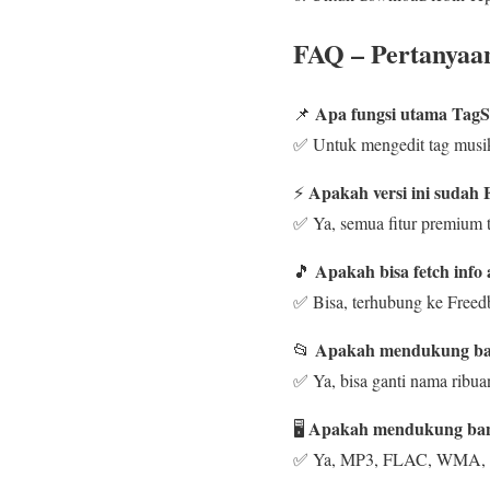
FAQ – Pertanya
Apa fungsi utama Tag
📌
✅ Untuk mengedit tag musik
Apakah versi ini sudah 
⚡
✅ Ya, semua fitur premium t
Apakah bisa fetch info
🎵
✅ Bisa, terhubung ke Freed
Apakah mendukung ba
📂
✅ Ya, bisa ganti nama ribuan
Apakah mendukung ban
🖥️
✅ Ya, MP3, FLAC, WMA, M