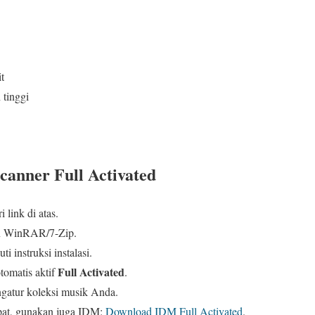
t
 tinggi
canner Full Activated
i link di atas.
an WinRAR/7-Zip.
uti instruksi instalasi.
Full Activated
otomatis aktif
.
gatur koleksi musik Anda.
pat, gunakan juga IDM:
Download IDM Full Activated
.