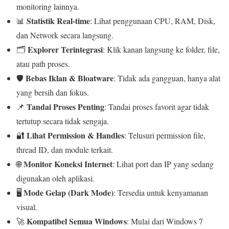
monitoring lainnya.
Statistik Real-time
📊
: Lihat penggunaan CPU, RAM, Disk,
dan Network secara langsung.
Explorer Terintegrasi
🗂️
: Klik kanan langsung ke folder, file,
atau path proses.
Bebas Iklan & Bloatware
🛡️
: Tidak ada gangguan, hanya alat
yang bersih dan fokus.
Tandai Proses Penting
📌
: Tandai proses favorit agar tidak
tertutup secara tidak sengaja.
Lihat Permission & Handles
🔐
: Telusuri permission file,
thread ID, dan module terkait.
Monitor Koneksi Internet
🌐
: Lihat port dan IP yang sedang
digunakan oleh aplikasi.
Mode Gelap (Dark Mode)
🖥️
: Tersedia untuk kenyamanan
visual.
Kompatibel Semua Windows
🚀
: Mulai dari Windows 7