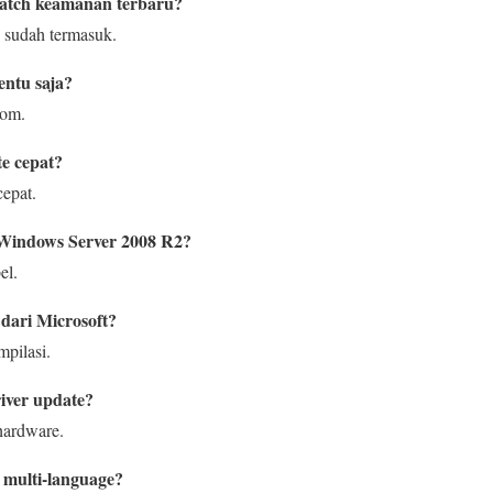
atch keamanan terbaru?
 sudah termasuk.
tentu saja?
tom.
e cepat?
cepat.
Windows Server 2008 R2?
el.
dari Microsoft?
mpilasi.
iver update?
hardware.
multi-language?