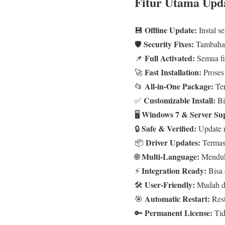
Fitur Utama Upd
Offline Update:
💾
Instal s
Security Fixes:
🛡️
Tambahan
Full Activated:
📌
Semua fit
Fast Installation:
🚀
Proses 
All-in-One Package:
📂
Ter
Customizable Install:
✅
Bis
Windows 7 & Server Su
🖥️
Safe & Verified:
🔒
Update r
Driver Updates:
📦
Termasu
Multi-Language:
🌐
Menduk
Integration Ready:
⚡
Bisa 
User-Friendly:
🛠️
Mudah di
Automatic Restart:
🎯
Rest
Permanent License:
🔑
Tid