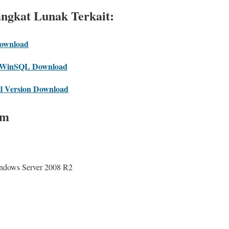
angkat Lunak Terkait:
Download
s WinSQL Download
ll Version Download
em
ndows Server 2008 R2