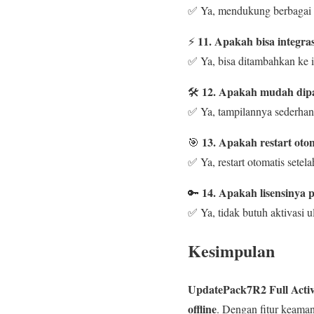
✅ Ya, mendukung berbagai 
11. Apakah bisa integr
⚡
✅ Ya, bisa ditambahkan ke i
12. Apakah mudah dip
🛠️
✅ Ya, tampilannya sederhan
13. Apakah restart otom
🎯
✅ Ya, restart otomatis setelah
14. Apakah lisensinya
🔑
✅ Ya, tidak butuh aktivasi u
Kesimpulan
UpdatePack7R2 Full Acti
offline
. Dengan fitur keaman