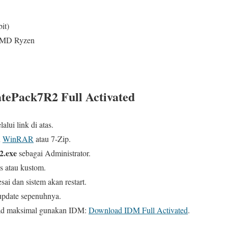
it)
 AMD Ryzen
atePack7R2 Full Activated
alui link di atas.
n
WinRAR
atau 7-Zip.
2.exe
sebagai Administrator.
is atau kustom.
ai dan sistem akan restart.
update sepenuhnya.
ad maksimal gunakan IDM:
Download IDM Full Activated
.