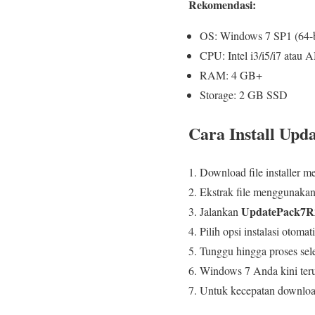
Rekomendasi:
OS: Windows 7 SP1 (64-b
CPU: Intel i3/i5/i7 atau
RAM: 4 GB+
Storage: 2 GB SSD
Cara Install Upd
Download file installer mel
Ekstrak file menggunaka
UpdatePack7R
Jalankan
Pilih opsi instalasi otomat
Tunggu hingga proses seles
Windows 7 Anda kini ter
Untuk kecepatan downlo