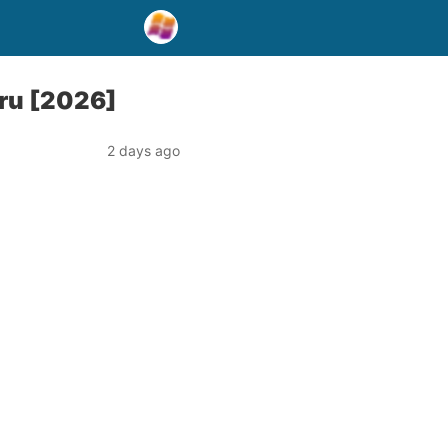
aru [2026]
2 days ago