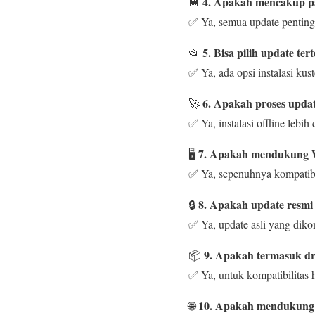
4. Apakah mencakup p
💾
✅ Ya, semua update penting
5. Bisa pilih update ter
📂
✅ Ya, ada opsi instalasi kus
6. Apakah proses updat
🚀
✅ Ya, instalasi offline lebih 
7. Apakah mendukung 
🖥️
✅ Ya, sepenuhnya kompatib
8. Apakah update resmi 
🔒
✅ Ya, update asli yang diko
9. Apakah termasuk dr
📦
✅ Ya, untuk kompatibilitas 
10. Apakah mendukung 
🌐