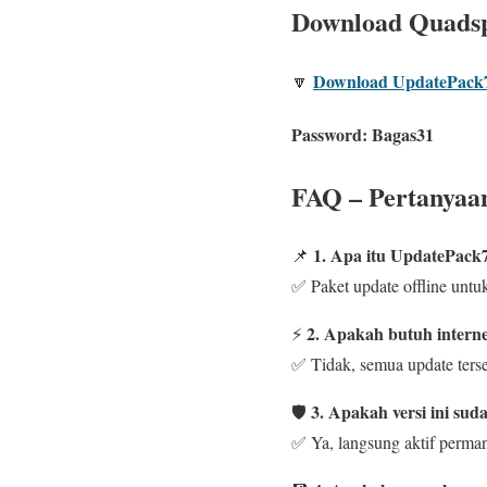
Download Quadsp
Download UpdatePack7
🔽
Password:
Bagas31
FAQ – Pertanya
1. Apa itu UpdatePac
📌
✅ Paket update offline unt
2. Apakah butuh intern
⚡
✅ Tidak, semua update terse
3. Apakah versi ini sud
🛡️
✅ Ya, langsung aktif perma