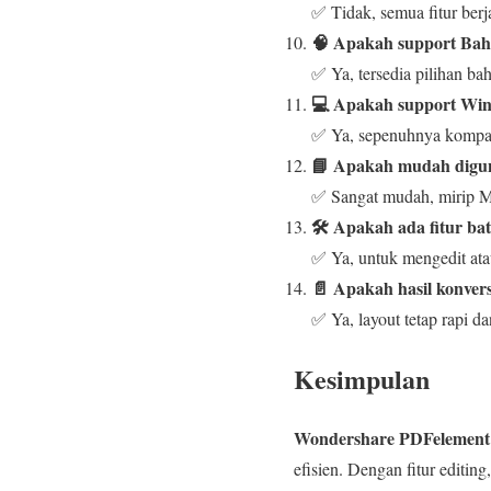
✅ Tidak, semua fitur berja
🧠 Apakah support Bah
✅ Ya, tersedia pilihan ba
💻 Apakah support Wi
✅ Ya, sepenuhnya kompat
📘 Apakah mudah digu
✅ Sangat mudah, mirip M
🛠️ Apakah ada fitur ba
✅ Ya, untuk mengedit atau
📄 Apakah hasil konve
✅ Ya, layout tetap rapi dan
Kesimpulan
Wondershare PDFelement P
efisien. Dengan fitur editin