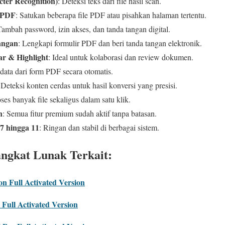
ter Recognition)
: Deteksi teks dari file hasil scan.
 PDF
: Satukan beberapa file PDF atau pisahkan halaman tertentu.
Tambah password, izin akses, dan tanda tangan digital.
angan
: Lengkapi formulir PDF dan beri tanda tangan elektronik.
 & Highlight
: Ideal untuk kolaborasi dan review dokumen.
data dari form PDF secara otomatis.
 Deteksi konten cerdas untuk hasil konversi yang presisi.
oses banyak file sekaligus dalam satu klik.
n
: Semua fitur premium sudah aktif tanpa batasan.
7 hingga 11
: Ringan dan stabil di berbagai sistem.
angkat Lunak Terkait:
 Full Activated Version
ull Activated Version