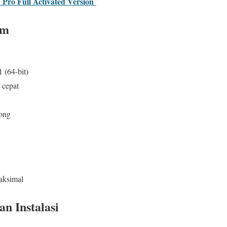
Pro Full Activated Version
em
 (64-bit)
 cepat
ong
aksimal
n Instalasi