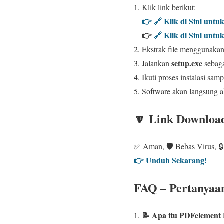
Klik link berikut:
👉 🔗 Klik di Sini unt
👉
🔗 Klik di Sini unt
Ekstrak file menggunaka
setup.exe
Jalankan
sebag
Ikuti proses instalasi samp
Software akan langsung akt
🔽 Link Download
✅ Aman, 🛡️ Bebas Virus, 🔒
👉 Unduh Sekarang!
FAQ – Pertanyaan
📝 Apa itu PDFelement 