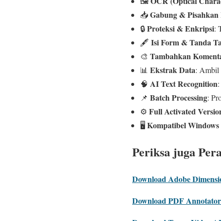
OCR (Optical Charac
🖼️
Gabung & Pisahkan
📥
Proteksi & Enkripsi
🔒
: 
Isi Form & Tanda T
🖋️
Tambahkan Komentar
🎨
Ekstrak Data
📊
: Ambil 
AI Text Recognition
🧠
:
Batch Processing
📌
: Pr
Full Activated Versio
⚙️
Kompatibel Windows 
🖥️
Periksa juga Per
Download Adobe Dimension
Download PDF Annotator F