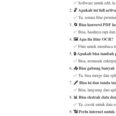
✅ Software untuk edit, ko
🔓 Apakah ini full activ
✅ Ya, semua fitur premiu
🔄 Bisa konversi PDF k
✅ Bisa, hasilnya rapi dan 
🖼️ Apa itu fitur OCR?
✅ Fitur untuk membaca te
🔒 Apakah bisa tambah 
✅ Bisa, termasuk enkripsi
📥 Bisa gabung banyak f
✅ Ya, bisa merge dan spl
🖋️ Bisa isi dan tanda 
✅ Bisa, langsung dari apli
📊 Bisa ekstrak data da
✅ Ya, cocok untuk data e
📶 Perlu internet untu