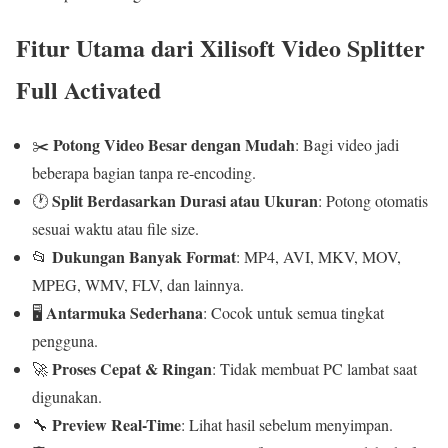
Fitur Utama dari Xilisoft Video Splitter
Full Activated
Potong Video Besar dengan Mudah
✂️
: Bagi video jadi
beberapa bagian tanpa re-encoding.
Split Berdasarkan Durasi atau Ukuran
🕐
: Potong otomatis
sesuai waktu atau file size.
Dukungan Banyak Format
📂
: MP4, AVI, MKV, MOV,
MPEG, WMV, FLV, dan lainnya.
Antarmuka Sederhana
🖥️
: Cocok untuk semua tingkat
pengguna.
Proses Cepat & Ringan
🚀
: Tidak membuat PC lambat saat
digunakan.
Preview Real-Time
🔧
: Lihat hasil sebelum menyimpan.