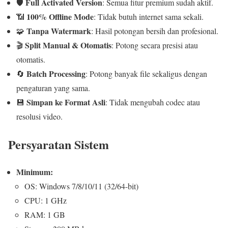
Full Activated Version
🛡️
: Semua fitur premium sudah aktif.
100% Offline Mode
📶
: Tidak butuh internet sama sekali.
Tanpa Watermark
🧩
: Hasil potongan bersih dan profesional.
Split Manual & Otomatis
🎬
: Potong secara presisi atau
otomatis.
Batch Processing
🔄
: Potong banyak file sekaligus dengan
pengaturan yang sama.
Simpan ke Format Asli
💾
: Tidak mengubah codec atau
resolusi video.
Persyaratan Sistem
Minimum:
OS: Windows 7/8/10/11 (32/64-bit)
CPU: 1 GHz
RAM: 1 GB