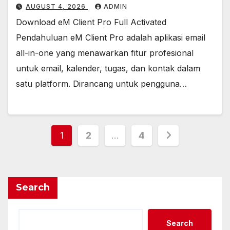
AUGUST 4, 2026
ADMIN
Download eM Client Pro Full Activated
Pendahuluan eM Client Pro adalah aplikasi email
all-in-one yang menawarkan fitur profesional
untuk email, kalender, tugas, dan kontak dalam
satu platform. Dirancang untuk pengguna…
Posts
1
2
…
4
pagination
Search
Search