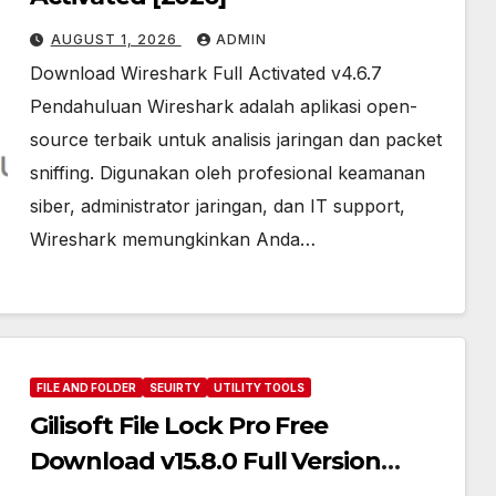
AUGUST 1, 2026
ADMIN
Download Wireshark Full Activated v4.6.7
Pendahuluan Wireshark adalah aplikasi open-
source terbaik untuk analisis jaringan dan packet
sniffing. Digunakan oleh profesional keamanan
siber, administrator jaringan, dan IT support,
Wireshark memungkinkan Anda…
FILE AND FOLDER
SEUIRTY
UTILITY TOOLS
Gilisoft File Lock Pro Free
Download v15.8.0 Full Version