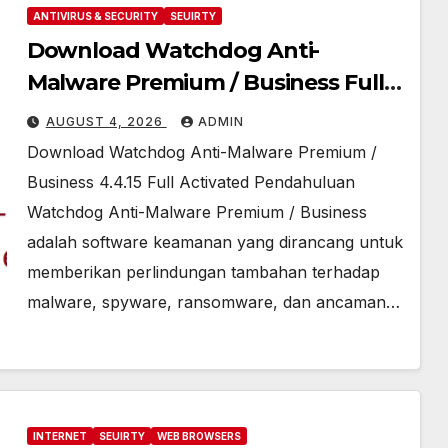
ANTIVIRUS & SECURITY
SEUIRTY
Download Watchdog Anti-
Malware Premium / Business Full
Activated [2026]
AUGUST 4, 2026
ADMIN
Download Watchdog Anti-Malware Premium /
Business 4.4.15 Full Activated Pendahuluan
Watchdog Anti-Malware Premium / Business
adalah software keamanan yang dirancang untuk
memberikan perlindungan tambahan terhadap
malware, spyware, ransomware, dan ancaman…
INTERNET
SEUIRTY
WEB BROWSERS