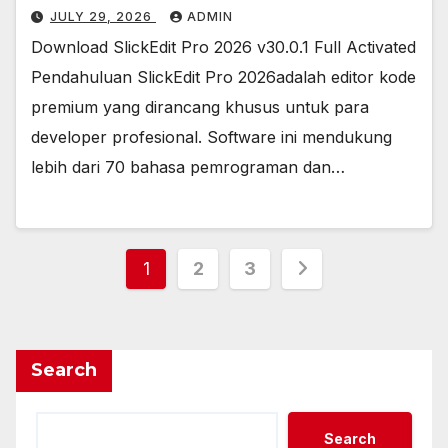
JULY 29, 2026
ADMIN
Download SlickEdit Pro 2026 v30.0.1 Full Activated
Pendahuluan SlickEdit Pro 2026adalah editor kode
premium yang dirancang khusus untuk para
developer profesional. Software ini mendukung
lebih dari 70 bahasa pemrograman dan…
Posts
1
2
3
pagination
Search
Search