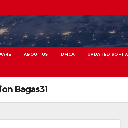
WARE
ABOUT US
DMCA
UPDATED SOFT
sion Bagas31