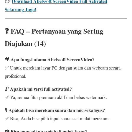
Download Abelssoft ScreenVideo Full Activated
👉
Sekarang Juga!
❓ FAQ – Pertanyaan yang Sering
Diajukan (14)
Apa fungsi utama Abelssoft ScreenVideo?
🎥
✅ Untuk merekam layar PC dengan suara dan webcam secara
profesional.
Apakah ini versi full activated?
🔓
✅ Ya, semua fitur premium aktif dan bebas watermark.
Apakah bisa merekam suara dan mic sekaligus?
🎙️
✅ Bisa, Anda bisa pilih input suara saat mulai merekam.
Bisa munculkan wajah di pojok layar?
📷