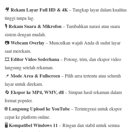
Rekam Layar Full HD & 4K
🎥
– Tangkap layar dalam kualitas
tinggi tanpa lag.
Rekam Suara & Mikrofon
🎙️
– Tambahkan narasi atau suara
sistem dengan mudah.
Webcam Overlay
📷
– Munculkan wajah Anda di sudut layar
saat merekam.
Editor Video Sederhana
🎞️
– Potong, trim, dan ekspor video
langsung setelah rekaman.
Mode Area & Fullscreen
📌
– Pilih area tertentu atau seluruh
layar untuk direkam.
Ekspor ke MP4, WMV, dll
🔄
– Simpan hasil rekaman dalam
format populer.
Langsung Upload ke YouTube
🌐
– Terintegrasi untuk ekspor
cepat ke platform online.
Kompatibel Windows 11
🖥️
– Ringan dan stabil untuk semua