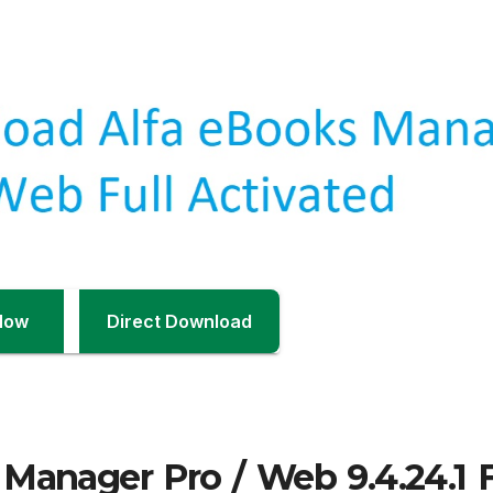
Now
Direct Download
anager Pro / Web 9.4.24.1 F