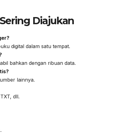
Sering Diajukan
ger?
ku digital dalam satu tempat.
?
tabil bahkan dengan ribuan data.
tis?
umber lainnya.
XT, dll.
.