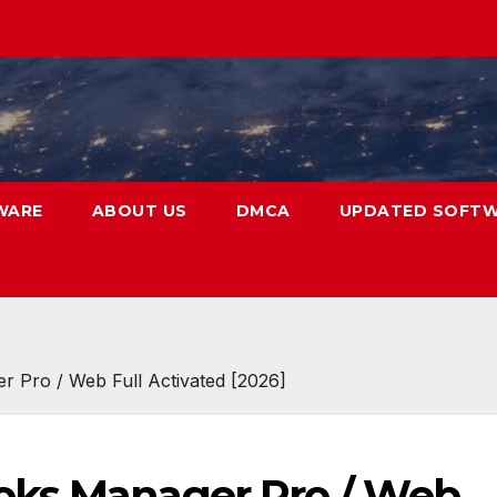
WARE
ABOUT US
DMCA
UPDATED SOFT
 Pro / Web Full Activated [2026]
oks Manager Pro / Web