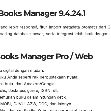
eBooks Manager 9.4.24.1
ng lebih responsif, fitur import metadata otomatis dari G
ding database besar, serta integrasi lebih baik dengan 
eBooks Manager Pro / Web
u digital dengan mudah.
 buku Anda seperti rak perpustakaan nyata.
tail buku dari Amazon/Google.
ulis, deskripsi, genre, ISBN, dll.
Temukan buku dalam hitungan detik.
 MOBI, DJVU, AZW, DOC, dan lainnya.
ibel dengan Kindle, Kobo, dan perangkat lainnya.