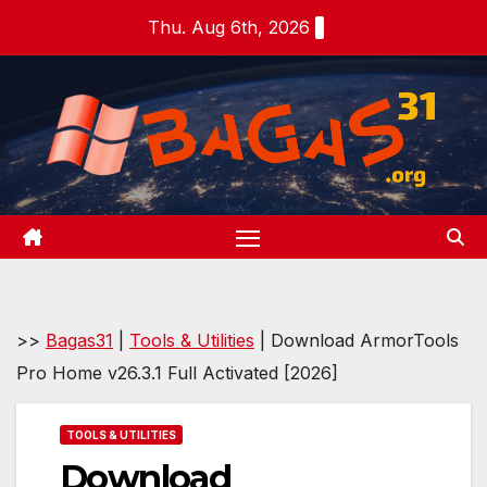
Skip
Thu. Aug 6th, 2026
to
content
>>
Bagas31
|
Tools & Utilities
|
Download ArmorTools
Pro Home v26.3.1 Full Activated [2026]
TOOLS & UTILITIES
Download