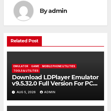
By
admin
Related Post
EMULATOR
GAME
MOBILE PHONE UTILITIES
TOOLS & UTILITIES
Download LDPlayer Emulator
v9.5.32.0 Full Version For PC
[2026]
AUG 5, 2026
ADMIN