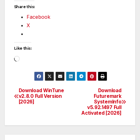
Share this:
Facebook
X
Like this:
Loading…
Download WinTune
Download
Post
v2.8.0 Full Version
Futuremark
[2026]
SystemInfo
navigation
v5.92.1497 Full
Activated [2026]