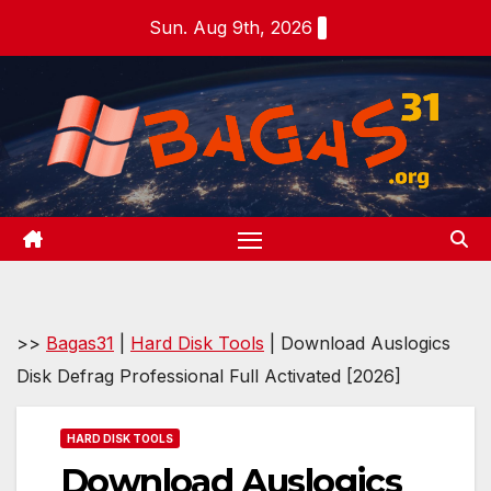
Skip
Sun. Aug 9th, 2026
to
content
>>
Bagas31
|
Hard Disk Tools
|
Download Auslogics
Disk Defrag Professional Full Activated [2026]
HARD DISK TOOLS
Download Auslogics