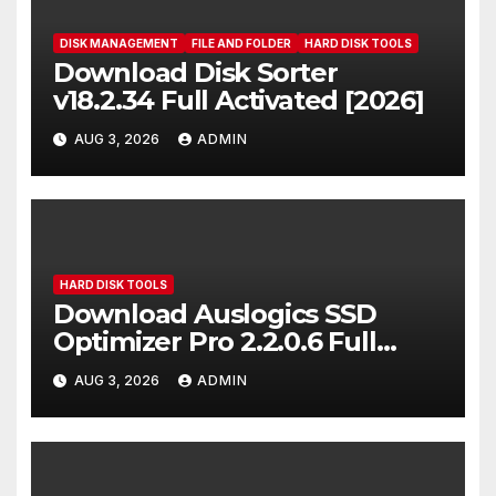
DISK MANAGEMENT
FILE AND FOLDER
HARD DISK TOOLS
Download Disk Sorter
v18.2.34 Full Activated [2026]
AUG 3, 2026
ADMIN
HARD DISK TOOLS
Download Auslogics SSD
Optimizer Pro 2.2.0.6 Full
Activated [2026]
AUG 3, 2026
ADMIN