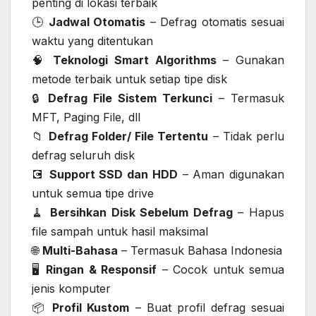
penting di lokasi terbaik
🕒
Jadwal Otomatis
– Defrag otomatis sesuai
waktu yang ditentukan
🧠
Teknologi Smart Algorithms
– Gunakan
metode terbaik untuk setiap tipe disk
🔒
Defrag File Sistem Terkunci
– Termasuk
MFT, Paging File, dll
📁
Defrag Folder/ File Tertentu
– Tidak perlu
defrag seluruh disk
💽
Support SSD dan HDD
– Aman digunakan
untuk semua tipe drive
🧹
Bersihkan Disk Sebelum Defrag
– Hapus
file sampah untuk hasil maksimal
🌐
Multi-Bahasa
– Termasuk Bahasa Indonesia
🖥️
Ringan & Responsif
– Cocok untuk semua
jenis komputer
📦
Profil Kustom
– Buat profil defrag sesuai