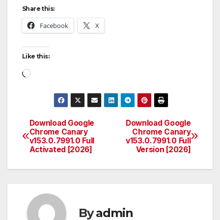
Share this:
Facebook
X
Like this:
Loading…
Download Google
Download Google
Post
Chrome Canary
Chrome Canary
v153.0.7991.0 Full
v153.0.7991.0 Full
navigation
Activated [2026]
Version [2026]
By
admin