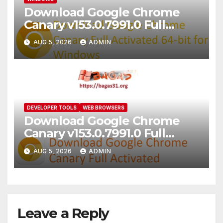
Download Google Chrome
Canary v153.0.7991.0 Full
Activated [2026]
AUG 5, 2026
ADMIN
DEVELOPER TOOLS
WEB BROWSERS
Download Google Chrome
Canary v153.0.7991.0 Full
Version [2026]
AUG 5, 2026
ADMIN
Leave a Reply