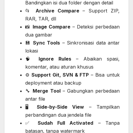
Bandingkan isi dua folder dengan detail
📂
Archive Compare
– Support ZIP,
RAR, TAR, dll
📸
Image Compare
– Deteksi perbedaan
dua gambar
💾
Sync Tools
– Sinkronisasi data antar
lokasi
🧠
Ignore Rules
– Abaikan spasi,
komentar, atau aturan khusus
⚙️
Support Git, SVN & FTP
– Bisa untuk
deployment atau backup
🔧
Merge Tool
– Gabungkan perbedaan
antar file
🖥️
Side-by-Side View
– Tampilkan
perbandingan dua jendela file
✅
Sudah Full Activated
– Tanpa
batasan, tanpa watermark