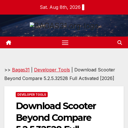
Skip
Sat. Aug 8th, 2026
to
content
>>
Bagas31
|
Developer Tools
|
Download Scooter
Beyond Compare 5.2.5.32528 Full Activated [2026]
DEVELOPER TOOLS
Download Scooter
Beyond Compare