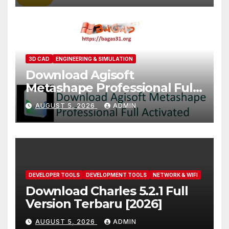
3D CAD
ENGINEERING & SIMULATION
Download Agisoft
Metashape Professional Full
Activated [2026]
AUGUST 5, 2026
ADMIN
DEVELOPER TOOLS
DEVELOPMENT TOOLS
NETWORK & WIFI
Download Charles 5.2.1 Full
Version Terbaru [2026]
AUGUST 5, 2026
ADMIN