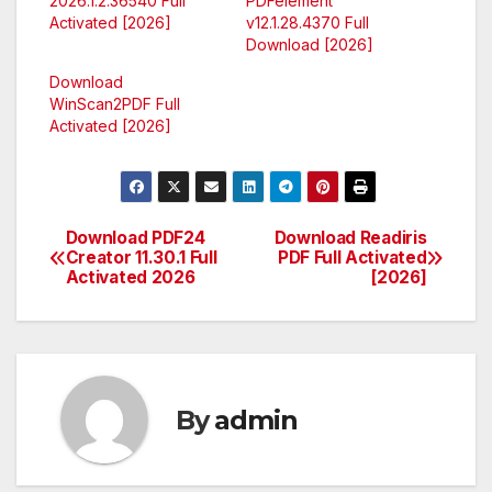
2026.1.2.36540 Full
PDFelement
Activated [2026]
v12.1.28.4370 Full
Download [2026]
Download
WinScan2PDF Full
Activated [2026]
Download PDF24
Download Readiris
Post
Creator 11.30.1 Full
PDF Full Activated
Activated 2026
[2026]
navigation
By
admin