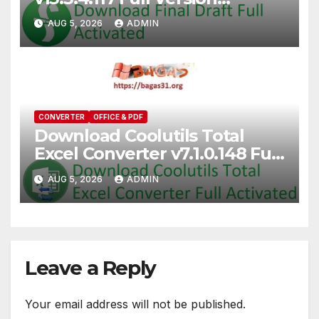
Terbaru [2026]
AUG 5, 2026
ADMIN
CONVERTER
OFFICE & PDF
Download Coolutils Total
Excel Converter v7.1.0.148 Full
Activated [2026]
AUG 5, 2026
ADMIN
Leave a Reply
Your email address will not be published.