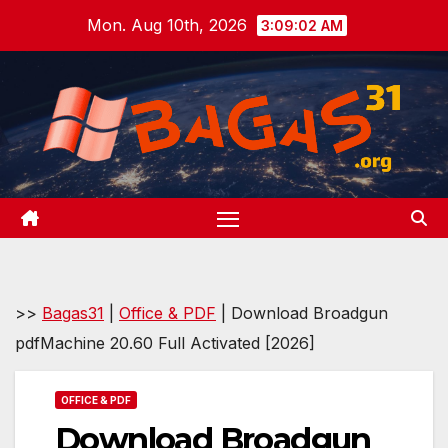
Skip
Mon. Aug 10th, 2026
3:09:03 AM
to
content
>>
Bagas31
|
Office & PDF
|
Download Broadgun
pdfMachine 20.60 Full Activated [2026]
OFFICE & PDF
Download Broadgun