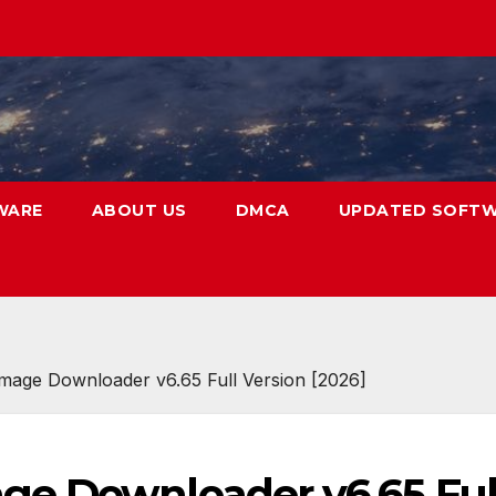
WARE
ABOUT US
DMCA
UPDATED SOFT
mage Downloader v6.65 Full Version [2026]
ge Downloader v6.65 Ful