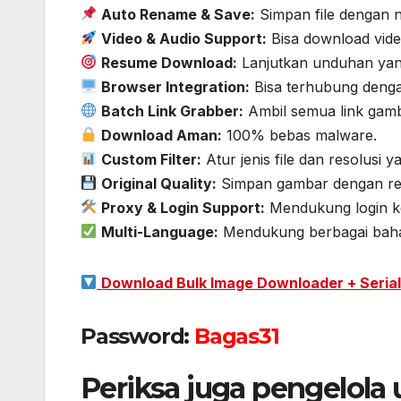
Auto Rename & Save:
Simpan file dengan n
Video & Audio Support:
Bisa download video
Resume Download:
Lanjutkan unduhan yang
Browser Integration:
Bisa terhubung denga
Batch Link Grabber:
Ambil semua link gamb
Download Aman:
100% bebas malware.
Custom Filter:
Atur jenis file dan resolusi y
Original Quality:
Simpan gambar dengan reso
Proxy & Login Support:
Mendukung login k
Multi-Language:
Mendukung berbagai bahas
Download Bulk Image Downloader + Serial 
Password:
Bagas31
Periksa juga pengelola 