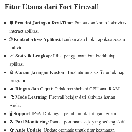
Fitur Utama dari Fort Firewall
Proteksi Jaringan Real-Time
🛡️
: Pantau dan kontrol aktivitas
internet aplikasi.
Kontrol Akses Aplikasi
🌐
: Izinkan atau blokir aplikasi secara
individu.
Statistik Lengkap
📈
: Lihat penggunaan bandwidth tiap
aplikasi.
Aturan Jaringan Kustom
⚙️
: Buat aturan spesifik untuk tiap
program.
Ringan dan Cepat
🔥
: Tidak membebani CPU atau RAM.
Mode Learning
🚀
: Firewall belajar dari aktivitas harian
Anda.
Support IPv6
🖥️
: Dukungan penuh untuk jaringan terbaru.
Port Monitoring
📂
: Pantau port mana saja yang sedang aktif.
Auto Update
🔄
: Update otomatis untuk fitur keamanan