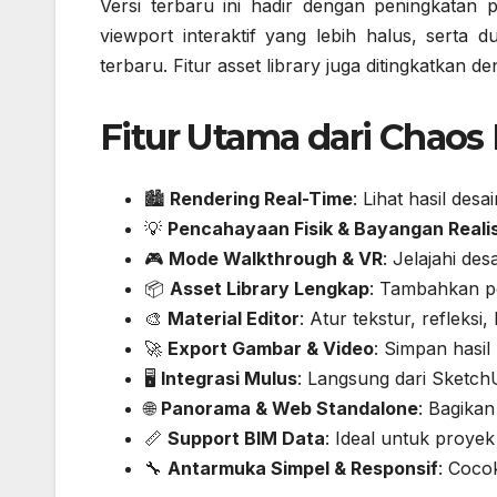
Versi terbaru ini hadir dengan peningkatan 
viewport interaktif yang lebih halus, sert
terbaru. Fitur asset library juga ditingkatkan de
Fitur Utama dari Chaos
🏙️
Rendering Real-Time
: Lihat hasil de
💡
Pencahayaan Fisik & Bayangan Realis
🎮
Mode Walkthrough & VR
: Jelajahi des
📦
Asset Library Lengkap
: Tambahkan po
🎨
Material Editor
: Atur tekstur, refleksi
🚀
Export Gambar & Video
: Simpan hasil 
🖥️
Integrasi Mulus
: Langsung dari Sketch
🌐
Panorama & Web Standalone
: Bagikan
📏
Support BIM Data
: Ideal untuk proye
🔧
Antarmuka Simpel & Responsif
: Coco