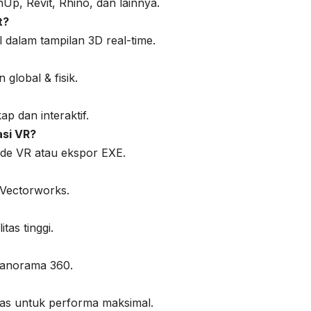
Up, Revit, Rhino, dan lainnya.
t?
dalam tampilan 3D real-time.
global & fisik.
ap dan interaktif.
asi VR?
ode VR atau ekspor EXE.
 Vectorworks.
tas tinggi.
 panorama 360.
as untuk performa maksimal.