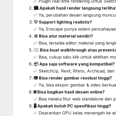
✅ Plugin real-time rendering untuk Sketch
🏙️ Apakah hasil render langsung terliha
✅ Ya, perubahan desain langsung muncul 
💡 Support lighting realistis?
✅ Ya, Enscape punya sistem pencahayaan 
🎨 Bisa atur material sendiri?
✅ Bisa, tersedia editor material yang lengk
🚶‍♂️ Bisa buat walkthrough atau present
✅ Bisa, cukup satu klik untuk aktifkan m
📦 Apa saja software yang kompatibel?
✅ SketchUp, Revit, Rhino, Archicad, dan
📷 Bisa render gambar resolusi tinggi?
✅ Ya, bisa ekspor gambar & video berkuali
🌐 Bisa bagikan hasil desain online?
✅ Bisa melalui fitur web standalone dan
🖥️ Apakah butuh PC spesifikasi tinggi?
✅ Disarankan GPU kelas menengah ke at