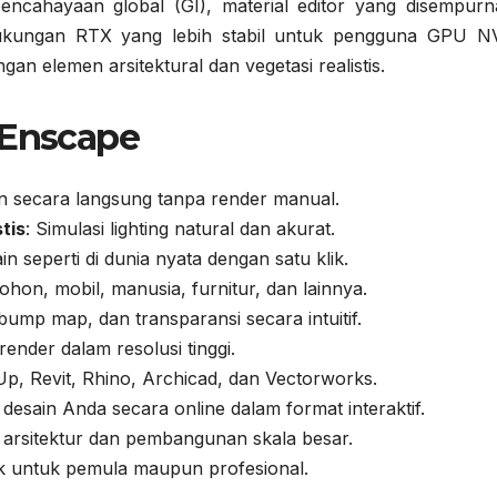
pencahayaan global (GI), material editor yang disempurn
a dukungan RTX yang lebih stabil untuk pengguna GPU N
ngan elemen arsitektural dan vegetasi realistis.
 Enscape
sain secara langsung tanpa render manual.
tis
: Simulasi lighting natural dan akurat.
ain seperti di dunia nyata dengan satu klik.
hon, mobil, manusia, furnitur, dan lainnya.
, bump map, dan transparansi secara intuitif.
render dalam resolusi tinggi.
Up, Revit, Rhino, Archicad, dan Vectorworks.
 desain Anda secara online dalam format interaktif.
k arsitektur dan pembangunan skala besar.
k untuk pemula maupun profesional.