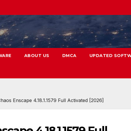
WARE
ABOUT US
DMCA
UPDATED SOFT
aos Enscape 4.18.1.1579 Full Activated [2026]
ape 4.18.1.1579 Full