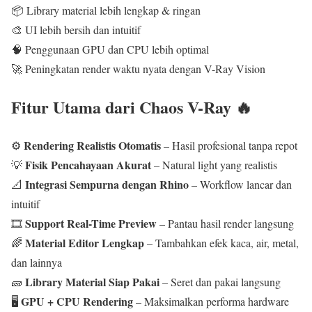
📦 Library material lebih lengkap & ringan
🎨 UI lebih bersih dan intuitif
🧠 Penggunaan GPU dan CPU lebih optimal
🚀 Peningkatan render waktu nyata dengan V-Ray Vision
Fitur Utama dari Chaos V-Ray 🔥
Rendering Realistis Otomatis
⚙️
– Hasil profesional tanpa repot
Fisik Pencahayaan Akurat
💡
– Natural light yang realistis
Integrasi Sempurna dengan Rhino
📐
– Workflow lancar dan
intuitif
Support Real-Time Preview
🎞️
– Pantau hasil render langsung
Material Editor Lengkap
🌈
– Tambahkan efek kaca, air, metal,
dan lainnya
Library Material Siap Pakai
🧱
– Seret dan pakai langsung
GPU + CPU Rendering
🖥️
– Maksimalkan performa hardware