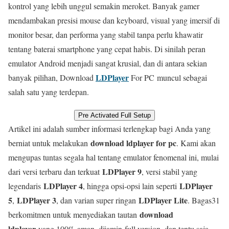
kontrol yang lebih unggul semakin meroket. Banyak gamer
mendambakan presisi mouse dan keyboard, visual yang imersif di
monitor besar, dan performa yang stabil tanpa perlu khawatir
tentang baterai smartphone yang cepat habis. Di sinilah peran
emulator Android menjadi sangat krusial, dan di antara sekian
LDPlayer
banyak pilihan, Download
For PC
muncul sebagai
salah satu yang terdepan.
Pre Activated Full Setup
Artikel ini adalah sumber informasi terlengkap bagi Anda yang
download ldplayer for pc
berniat untuk melakukan
. Kami akan
mengupas tuntas segala hal tentang emulator fenomenal ini, mulai
LDPlayer 9
dari versi terbaru dan terkuat
, versi stabil yang
LDPlayer 4
LDPlayer
legendaris
, hingga opsi-opsi lain seperti
5
LDPlayer 3
LDPlayer Lite
,
, dan varian super ringan
. Bagas31
download
berkomitmen untuk menyediakan tautan
ldplayer
yang 100% aman, dijamin
full version
, dan tentu saja