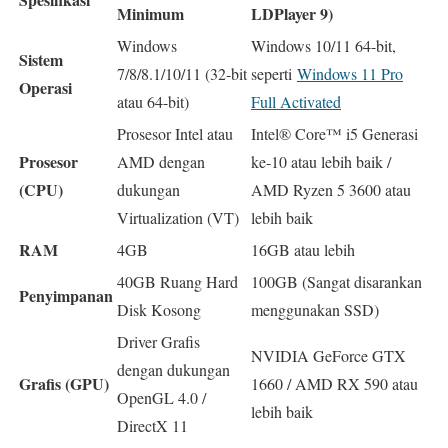
Minimum
LDPlayer 9)
Windows
Windows 10/11 64-bit,
Sistem
7/8/8.1/10/11 (32-bit
seperti
Windows 11 Pro
Operasi
atau 64-bit)
Full Activated
Prosesor Intel atau
Intel® Core™ i5 Generasi
Prosesor
AMD dengan
ke-10 atau lebih baik /
(CPU)
dukungan
AMD Ryzen 5 3600 atau
Virtualization (VT)
lebih baik
RAM
4GB
16GB atau lebih
40GB Ruang Hard
100GB (Sangat disarankan
Penyimpanan
Disk Kosong
menggunakan SSD)
Driver Grafis
NVIDIA GeForce GTX
dengan dukungan
Grafis (GPU)
1660 / AMD RX 590 atau
OpenGL 4.0 /
lebih baik
DirectX 11