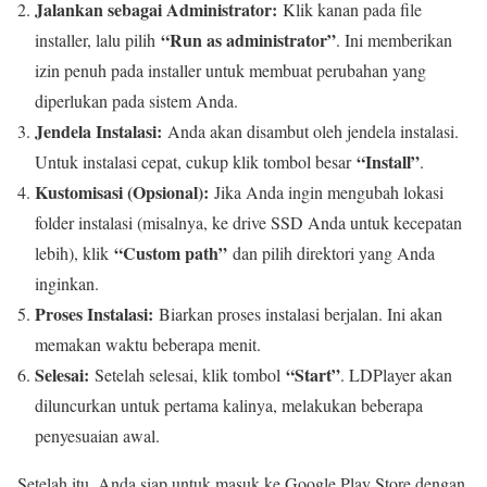
Jalankan sebagai Administrator:
Klik kanan pada file
“Run as administrator”
installer, lalu pilih
. Ini memberikan
izin penuh pada installer untuk membuat perubahan yang
diperlukan pada sistem Anda.
Jendela Instalasi:
Anda akan disambut oleh jendela instalasi.
“Install”
Untuk instalasi cepat, cukup klik tombol besar
.
Kustomisasi (Opsional):
Jika Anda ingin mengubah lokasi
folder instalasi (misalnya, ke drive SSD Anda untuk kecepatan
“Custom path”
lebih), klik
dan pilih direktori yang Anda
inginkan.
Proses Instalasi:
Biarkan proses instalasi berjalan. Ini akan
memakan waktu beberapa menit.
Selesai:
“Start”
Setelah selesai, klik tombol
. LDPlayer akan
diluncurkan untuk pertama kalinya, melakukan beberapa
penyesuaian awal.
Setelah itu, Anda siap untuk masuk ke Google Play Store dengan