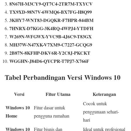
8N67H-M3CY9-QT7C4-2TR7M-TXYCV
TX9XD-98N7V-6WMQ6-BX7FG-H8Q99
3KHY7-WNT83-DGQKR-F7HPR-844BM
7HNRX-D7KGG-3K4RQ-4WPJ4-YTDFH
W269N-WFGWX-YVC9B-4J6C9-T83GX
MH37W-N47XK-V7XM9-C7227-GCQG9
2B87N-8KFHP-DKV6R-Y2C8J-PKCKT
WGGHN-J84D6-QYCPR-T7PJ7-X766F
Tabel Perbandingan Versi Windows 10
Versi
Fitur Utama
Keterangan
Cocok untuk
Windows 10
Fitur dasar untuk
penggunaan sehari-
Home
pengguna rumahan
hari
Windows 10
Fitur bisnis dan
Ideal untuk profesional