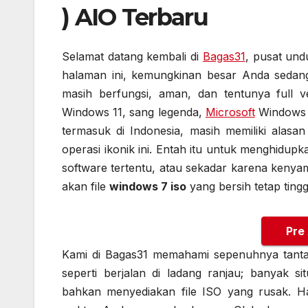
) AIO Terbaru
Selamat datang kembali di
Bagas31
, pusat und
halaman ini, kemungkinan besar Anda sedang
masih berfungsi, aman, dan tentunya full v
Windows 11, sang legenda,
Microsoft
Windows 7
termasuk di Indonesia, masih memiliki alasa
operasi ikonik ini. Entah itu untuk menghidup
software tertentu, atau sekadar karena keny
akan file
windows 7 iso
yang bersih tetap tingg
Pre
Kami di Bagas31 memahami sepenuhnya tantan
seperti berjalan di ladang ranjau; banyak s
bahkan menyediakan file ISO yang rusak. 