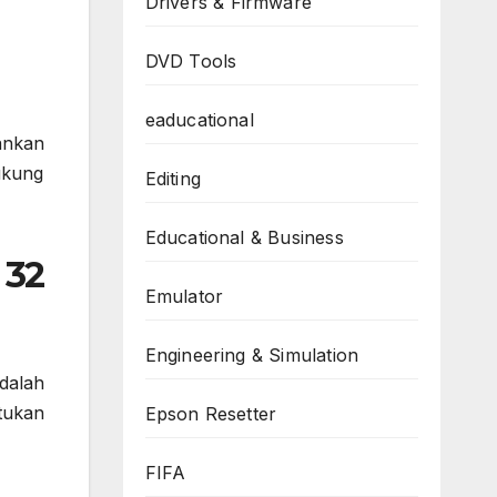
Drivers & Firmware
DVD Tools
eaducational
ankan
ukung
Editing
Educational & Business
 32
Emulator
Engineering & Simulation
dalah
tukan
Epson Resetter
FIFA