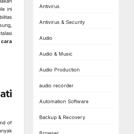
iakan
Antivirus
le ini
ilitas
Antivirus & Security
sung,
alasi
Audio
:
cara
Audio & Music
Audio Production
audio recorder
ati
Automation Software
Backup & Recovery
nd of
anyak
Browser