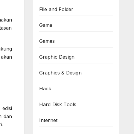
File and Folder
nakan
Game
tasan
Games
ukung
 akan
Graphic Design
Graphics & Design
Hack
Hard Disk Tools
edisi
n dan
Internet
i.