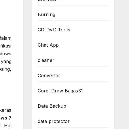
Burning
CD-DVD Tools
dalam
Chat App
ikasi
ndows
cleaner
 yang
sing,
Converter
Corel Draw Bagas31
Data Backup
keras
ows 7
data protector
. Hal