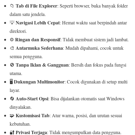
Tab di File Explorer
📁
: Seperti browser, buka banyak folder
dalam satu jendela.
Navigasi Lebih Cepat
💡
: Hemat waktu saat berpindah antar
direktori.
Ringan dan Responsif
⚙️
: Tidak membuat sistem jadi lambat.
Antarmuka Sederhana
🎨
: Mudah dipahami, cocok untuk
semua pengguna.
Tanpa Iklan & Gangguan
🚫
: Bersih dan fokus pada fungsi
utama.
Dukungan Multimonitor
🖥️
: Cocok digunakan di setup multi
layar.
Auto-Start Opsi
🔄
: Bisa dijalankan otomatis saat Windows
dinyalakan.
Kustomisasi Tab
🧩
: Atur warna, posisi, dan urutan sesuai
kebutuhan.
Privasi Terjaga
🔐
: Tidak mengumpulkan data pengguna.