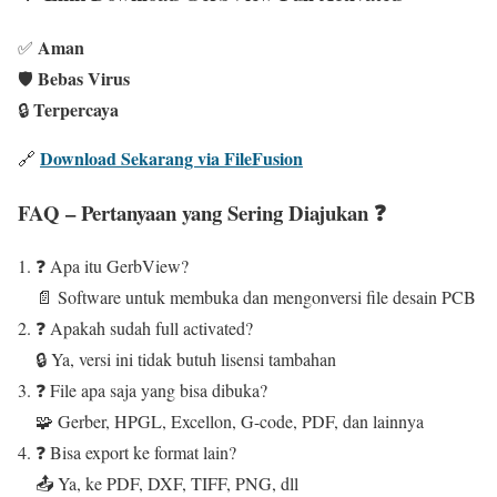
Aman
✅
Bebas Virus
🛡️
Terpercaya
🔒
Download Sekarang via FileFusion
🔗
FAQ – Pertanyaan yang Sering Diajukan ❓
❓ Apa itu GerbView?
📄 Software untuk membuka dan mengonversi file desain PCB
❓ Apakah sudah full activated?
🔒 Ya, versi ini tidak butuh lisensi tambahan
❓ File apa saja yang bisa dibuka?
🧩 Gerber, HPGL, Excellon, G-code, PDF, dan lainnya
❓ Bisa export ke format lain?
📤 Ya, ke PDF, DXF, TIFF, PNG, dll