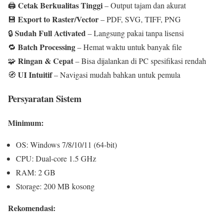
Cetak Berkualitas Tinggi
🖨️
– Output tajam dan akurat
Export to Raster/Vector
💾
– PDF, SVG, TIFF, PNG
Sudah Full Activated
🔒
– Langsung pakai tanpa lisensi
Batch Processing
🔁
– Hemat waktu untuk banyak file
Ringan & Cepat
🧩
– Bisa dijalankan di PC spesifikasi rendah
UI Intuitif
🧭
– Navigasi mudah bahkan untuk pemula
Persyaratan Sistem
Minimum:
OS: Windows 7/8/10/11 (64-bit)
CPU: Dual-core 1.5 GHz
RAM: 2 GB
Storage: 200 MB kosong
Rekomendasi: