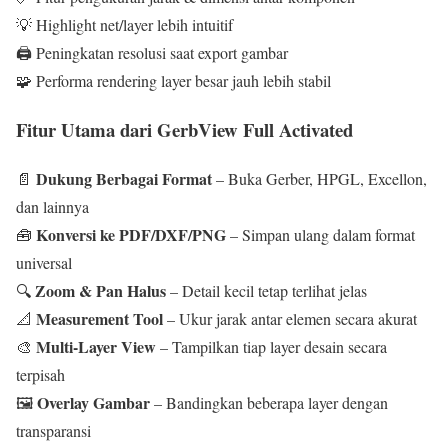
💡 Highlight net/layer lebih intuitif
🖨️ Peningkatan resolusi saat export gambar
🧩 Performa rendering layer besar jauh lebih stabil
Fitur Utama dari GerbView Full Activated
Dukung Berbagai Format
📄
– Buka Gerber, HPGL, Excellon,
dan lainnya
Konversi ke PDF/DXF/PNG
🧰
– Simpan ulang dalam format
universal
Zoom & Pan Halus
🔍
– Detail kecil tetap terlihat jelas
Measurement Tool
📐
– Ukur jarak antar elemen secara akurat
Multi-Layer View
🎨
– Tampilkan tiap layer desain secara
terpisah
Overlay Gambar
🖼️
– Bandingkan beberapa layer dengan
transparansi