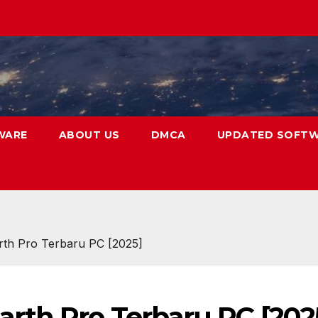
WARE
ABOUT US
DMCA
UPDATED SOFT
th Pro Terbaru PC [2025]
rth Pro Terbaru PC [202