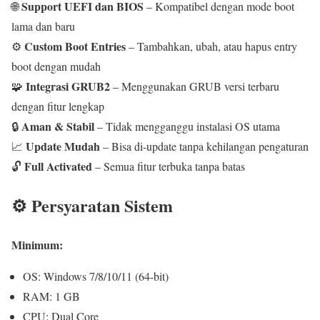
Support UEFI dan BIOS
🌐
– Kompatibel dengan mode boot
lama dan baru
Custom Boot Entries
⚙️
– Tambahkan, ubah, atau hapus entry
boot dengan mudah
Integrasi GRUB2
🧩
– Menggunakan GRUB versi terbaru
dengan fitur lengkap
Aman & Stabil
🔒
– Tidak mengganggu instalasi OS utama
Update Mudah
📈
– Bisa di-update tanpa kehilangan pengaturan
Full Activated
🔓
– Semua fitur terbuka tanpa batas
⚙️ Persyaratan Sistem
Minimum:
OS: Windows 7/8/10/11 (64-bit)
RAM: 1 GB
CPU: Dual Core