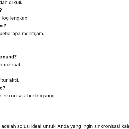
h diikuti.
?
 log lengkap.
is?
 beberapa menit/jam.
kground?
ka manual.
tur aktif.
nc?
sinkronisasi berlangsung.
adalah solusi ideal untuk Anda yang ingin sinkronisasi ka