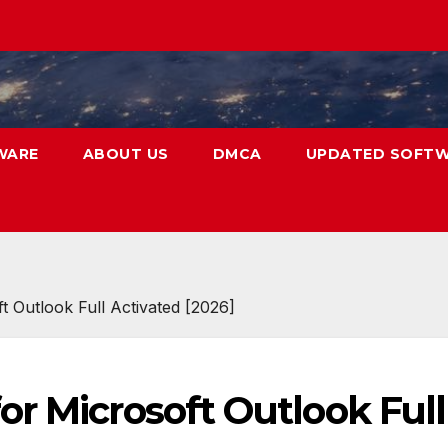
WARE
ABOUT US
DMCA
UPDATED SOFT
 Outlook Full Activated [2026]
r Microsoft Outlook Full