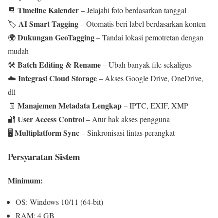
Timeline Kalender
📆
– Jelajahi foto berdasarkan tanggal
AI Smart Tagging
🏷️
– Otomatis beri label berdasarkan konten
Dukungan GeoTagging
🌍
– Tandai lokasi pemotretan dengan
mudah
Batch Editing & Rename
🛠️
– Ubah banyak file sekaligus
Integrasi Cloud Storage
☁️
– Akses Google Drive, OneDrive,
dll
Manajemen Metadata Lengkap
🧾
– IPTC, EXIF, XMP
User Access Control
🔐
– Atur hak akses pengguna
Multiplatform Sync
🖥️
– Sinkronisasi lintas perangkat
Persyaratan Sistem
Minimum:
OS: Windows 10/11 (64-bit)
RAM: 4 GB