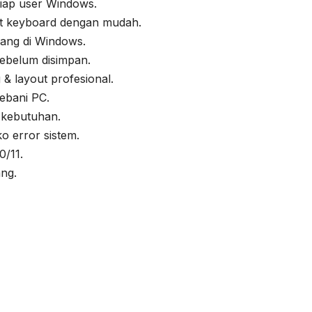
iap user Windows.
t keyboard dengan mudah.
ang di Windows.
sebelum disimpan.
& layout profesional.
ebani PC.
 kebutuhan.
o error sistem.
/11.
ang.