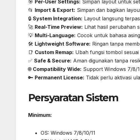
🎯
Per-User Settings:
Simpan layout untuk set
📂
Import & Export:
Simpan dan bagikan layou
🔒
System Integration:
Layout langsung terpas
🚀
Real-Time Preview:
Lihat hasil perubahan 
💡
Multi-Language:
Cocok untuk bahasa asing 
🛠️
Lightweight Software:
Ringan tanpa memb
📑
Custom Remap:
Ubah fungsi tombol sesuai
✅
Safe & Secure:
Aman digunakan tanpa resik
🌐
Compatibility Wide:
Support Windows 7/8/10
🔑
Permanent License:
Tidak perlu aktivasi ul
Persyaratan Sistem
Minimum:
OS: Windows 7/8/10/11