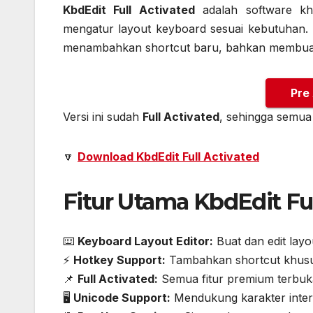
KbdEdit Full Activated
adalah software k
mengatur layout keyboard sesuai kebutuhan. 
menambahkan shortcut baru, bahkan membuat 
Pre
Versi ini sudah
Full Activated
, sehingga semua
🔽
Download KbdEdit Full Activated
Fitur Utama KbdEdit Ful
⌨️
Keyboard Layout Editor:
Buat dan edit lay
⚡
Hotkey Support:
Tambahkan shortcut khusu
📌
Full Activated:
Semua fitur premium terbuka
🖥️
Unicode Support:
Mendukung karakter inter