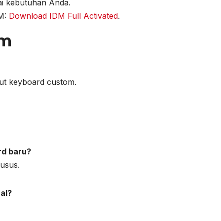
ai kebutuhan Anda.
DM:
Download IDM Full Activated
.
um
ut keyboard custom.
rd baru?
usus.
al?