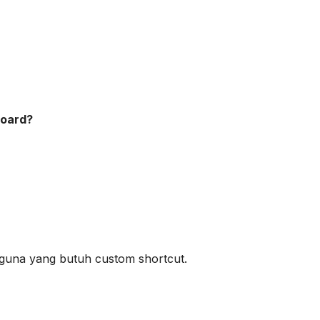
board?
guna yang butuh custom shortcut.