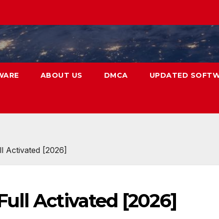
WARE
ABOUT US
DMCA
UPDATED SOFT
l Activated [2026]
ull Activated [2026]