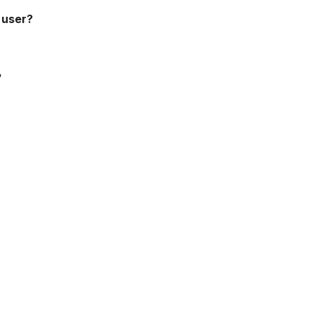
 user?
?