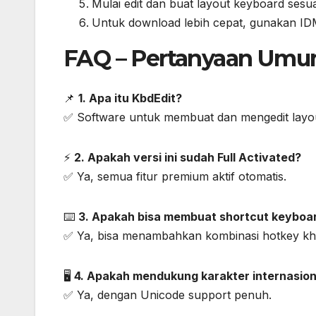
Mulai edit dan buat layout keyboard sesu
Untuk download lebih cepat, gunakan I
FAQ – Pertanyaan Um
📌
1. Apa itu KbdEdit?
✅ Software untuk membuat dan mengedit layo
⚡
2. Apakah versi ini sudah Full Activated?
✅ Ya, semua fitur premium aktif otomatis.
⌨️
3. Apakah bisa membuat shortcut keyboa
✅ Ya, bisa menambahkan kombinasi hotkey kh
🖥️
4. Apakah mendukung karakter internasion
✅ Ya, dengan Unicode support penuh.