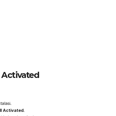
l Activated
talasi.
ll Activated
.