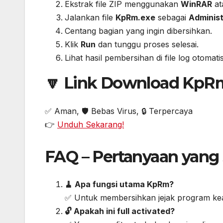
Ekstrak file ZIP menggunakan
WinRAR
at
Jalankan file
KpRm.exe
sebagai
Administ
Centang bagian yang ingin dibersihkan.
Klik
Run
dan tunggu proses selesai.
Lihat hasil pembersihan di file log otomatis
🔽 Link Download KpRm 
✅ Aman, 🛡️ Bebas Virus, 🔒 Terpercaya
👉
Unduh Sekarang!
FAQ – Pertanyaan yang 
🧹 Apa fungsi utama KpRm?
✅ Untuk membersihkan jejak program ke
🔓 Apakah ini full activated?