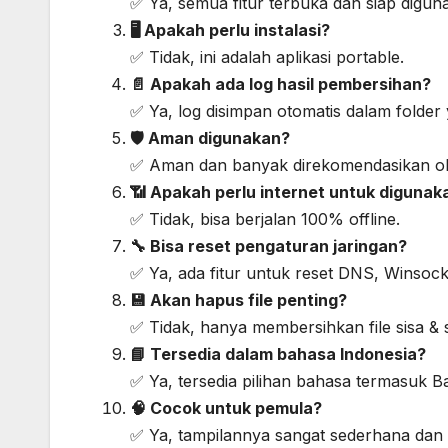
✅ Ya, semua fitur terbuka dan siap digun
🖥️ Apakah perlu instalasi?
✅ Tidak, ini adalah aplikasi portable.
📄 Apakah ada log hasil pembersihan?
✅ Ya, log disimpan otomatis dalam folder
🛡️ Aman digunakan?
✅ Aman dan banyak direkomendasikan ol
📶 Apakah perlu internet untuk digunak
✅ Tidak, bisa berjalan 100% offline.
🔧 Bisa reset pengaturan jaringan?
✅ Ya, ada fitur untuk reset DNS, Winsock
💾 Akan hapus file penting?
✅ Tidak, hanya membersihkan file sisa &
📘 Tersedia dalam bahasa Indonesia?
✅ Ya, tersedia pilihan bahasa termasuk B
🧠 Cocok untuk pemula?
✅ Ya, tampilannya sangat sederhana dan