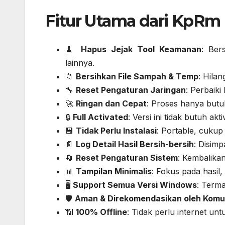
Fitur Utama dari KpRm 
🧹
Hapus Jejak Tool Keamanan
: Ber
lainnya.
📁
Bersihkan File Sampah & Temp
: Hilan
🔧
Reset Pengaturan Jaringan
: Perbaiki
🚀
Ringan dan Cepat
: Proses hanya butu
🔒
Full Activated
: Versi ini tidak butuh akt
💾
Tidak Perlu Instalasi
: Portable, cukup 
📄
Log Detail Hasil Bersih-bersih
: Disimp
🔄
Reset Pengaturan Sistem
: Kembalikan
📊
Tampilan Minimalis
: Fokus pada hasil,
🖥️
Support Semua Versi Windows
: Term
🛡️
Aman & Direkomendasikan oleh Komun
📶
100% Offline
: Tidak perlu internet unt