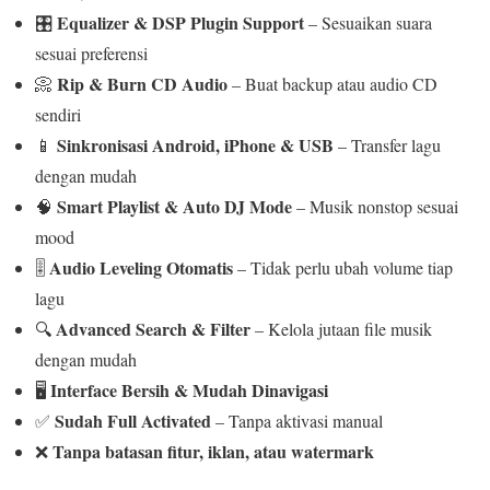
Equalizer & DSP Plugin Support
🎛️
– Sesuaikan suara
sesuai preferensi
Rip & Burn CD Audio
📀
– Buat backup atau audio CD
sendiri
Sinkronisasi Android, iPhone & USB
📱
– Transfer lagu
dengan mudah
Smart Playlist & Auto DJ Mode
🧠
– Musik nonstop sesuai
mood
Audio Leveling Otomatis
🎚️
– Tidak perlu ubah volume tiap
lagu
Advanced Search & Filter
🔍
– Kelola jutaan file musik
dengan mudah
Interface Bersih & Mudah Dinavigasi
🖥️
Sudah Full Activated
✅
– Tanpa aktivasi manual
Tanpa batasan fitur, iklan, atau watermark
❌