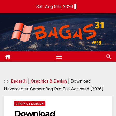
Skip
Sat. Aug 8th, 2026
to
content
>>
Bagas31
|
Graphics & Design
|
Download
Nevercenter CameraBag Pro Full Activated [2026]
GRAPHICS & DESIGN
Download