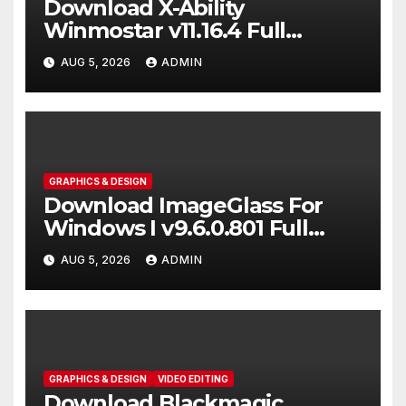
Download X-Ability
Winmostar v11.16.4 Full
Activated [2026]
AUG 5, 2026
ADMIN
GRAPHICS & DESIGN
Download ImageGlass For
Windows I v9.6.0.801 Full
Version [2026]
AUG 5, 2026
ADMIN
GRAPHICS & DESIGN
VIDEO EDITING
Download Blackmagic