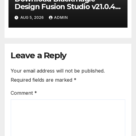
Design Fusion Studio v21.0.4
Full Version [2026]
AUG 5, 2026
ADMIN
Leave a Reply
Your email address will not be published.
Required fields are marked
*
Comment
*