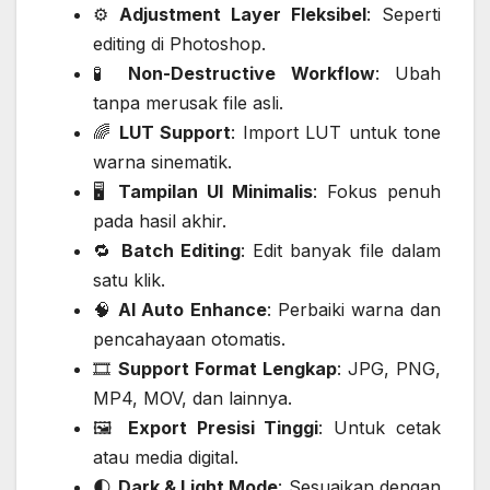
⚙️
Adjustment Layer Fleksibel
: Seperti
editing di Photoshop.
🧪
Non-Destructive Workflow
: Ubah
tanpa merusak file asli.
🌈
LUT Support
: Import LUT untuk tone
warna sinematik.
🖥️
Tampilan UI Minimalis
: Fokus penuh
pada hasil akhir.
🔁
Batch Editing
: Edit banyak file dalam
satu klik.
🧠
AI Auto Enhance
: Perbaiki warna dan
pencahayaan otomatis.
🎞️
Support Format Lengkap
: JPG, PNG,
MP4, MOV, dan lainnya.
🖼️
Export Presisi Tinggi
: Untuk cetak
atau media digital.
🌓
Dark & Light Mode
: Sesuaikan dengan