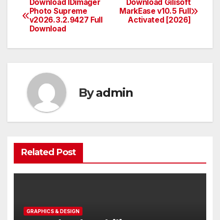
Download IDimager
Download Gilisoft
Post
Photo Supreme
MarkEase v10.5 Full
v2026.3.2.9427 Full
Activated [2026]
navigation
Download
By
admin
Related Post
GRAPHICS & DESIGN