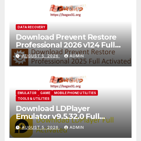
DATA RECOVERY
Download Prevent Restore
Professional 2026 v124 Full
Version
AUGUST 5, 2026
ADMIN
EMULATOR
GAME
MOBILE PHONE UTILITIES
TOOLS & UTILITIES
Download LDPlayer
Emulator v9.5.32.0 Full
Version For PC [2026]
AUGUST 5, 2026
ADMIN