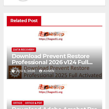
Related Post
DATA RECOVERY
Download Prevent Restore
Professional 2026 v124 Full
Version
AUG 5, 2026
ADMIN
OFFICE
OFFICE & PDF