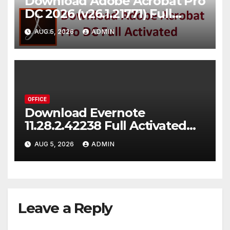
Download Adobe Acrobat Pro
DC 2026 (v26.1.21771) Full
Version [Terbaru]
AUG 5, 2026
ADMIN
OFFICE
Download Evernote
11.28.2.42238 Full Activated
[2026]
AUG 5, 2026
ADMIN
Leave a Reply