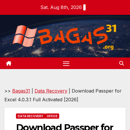
Skip
Sat. Aug 8th, 2026
to
content
>>
Bagas31
|
Data Recovery
|
Download Passper for
Excel 4.0.3.1 Full Activated [2026]
DATA RECOVERY
OFFICE
Download Passper for