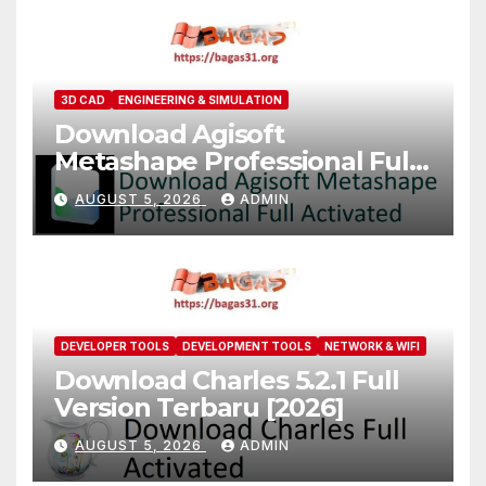
3D CAD
ENGINEERING & SIMULATION
Download Agisoft
Metashape Professional Full
Activated [2026]
AUGUST 5, 2026
ADMIN
DEVELOPER TOOLS
DEVELOPMENT TOOLS
NETWORK & WIFI
Download Charles 5.2.1 Full
Version Terbaru [2026]
AUGUST 5, 2026
ADMIN