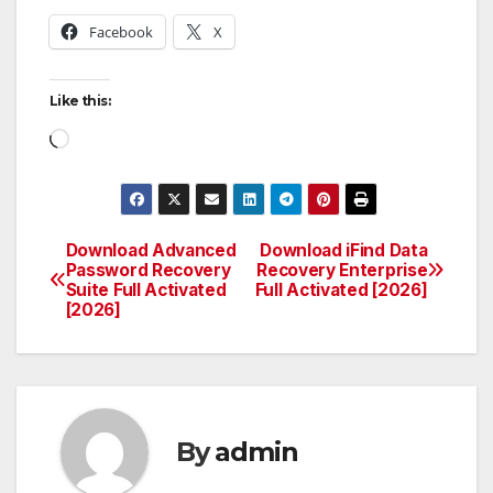
Facebook
X
Like this:
Loading…
Download Advanced
Download iFind Data
Post
Password Recovery
Recovery Enterprise
Suite Full Activated
Full Activated [2026]
navigation
[2026]
By
admin