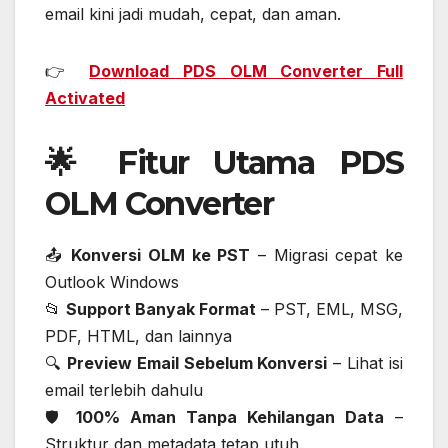
email kini jadi mudah, cepat, dan aman.
👉
Download PDS OLM Converter Full
Activated
🌟 Fitur Utama PDS
OLM Converter
📤
Konversi OLM ke PST
– Migrasi cepat ke
Outlook Windows
📂
Support Banyak Format
– PST, EML, MSG,
PDF, HTML, dan lainnya
🔍
Preview Email Sebelum Konversi
– Lihat isi
email terlebih dahulu
🛡️
100% Aman Tanpa Kehilangan Data
–
Struktur dan metadata tetap utuh