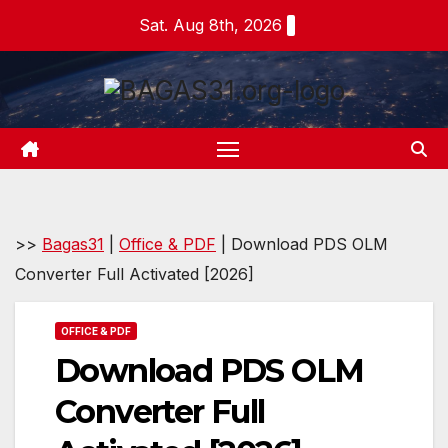
Skip
Sat. Aug 8th, 2026
to
content
>>
Bagas31
|
Office & PDF
|
Download PDS OLM
Converter Full Activated [2026]
OFFICE & PDF
Download PDS OLM
Converter Full