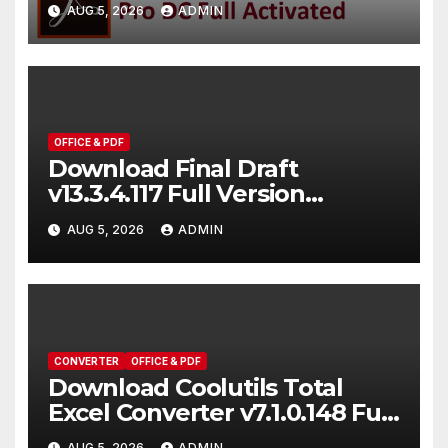
Version [Terbaru]
AUG 5, 2026
ADMIN
OFFICE & PDF
Download Final Draft
v13.3.4.117 Full Version
Terbaru [2026]
AUG 5, 2026
ADMIN
CONVERTER
OFFICE & PDF
Download Coolutils Total
Excel Converter v7.1.0.148 Full
Activated [2026]
AUG 5, 2026
ADMIN