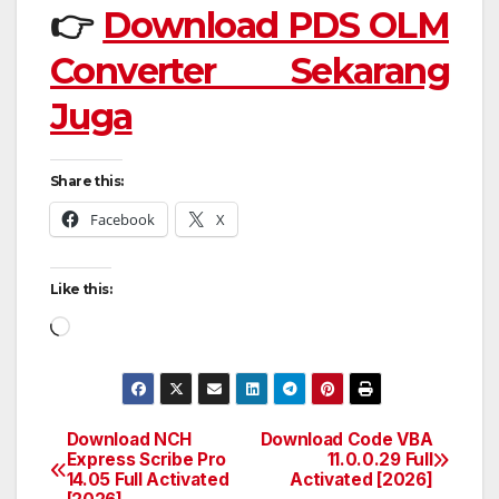
👉
Download PDS OLM
Converter Sekarang
Juga
Share this:
Facebook
X
Like this:
Loading…
Download NCH
Download Code VBA
Post
Express Scribe Pro
11.0.0.29 Full
14.05 Full Activated
Activated [2026]
navigation