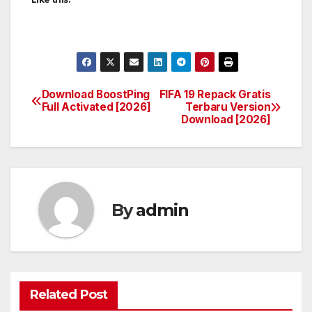
Download BoostPing
FIFA 19 Repack Gratis
Post
Full Activated [2026]
Terbaru Version
Download [2026]
navigation
By
admin
Related Post