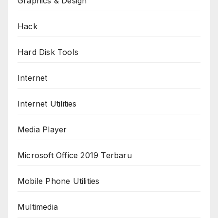
Graphics & Design
Hack
Hard Disk Tools
Internet
Internet Utilities
Media Player
Microsoft Office 2019 Terbaru
Mobile Phone Utilities
Multimedia