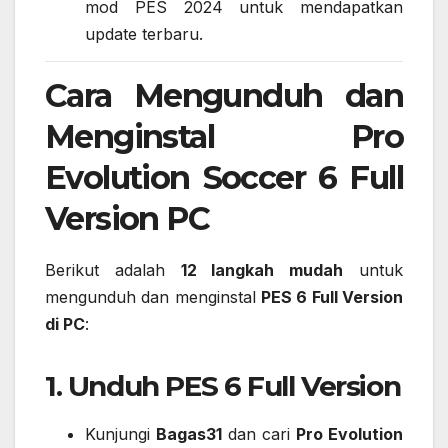
mod PES 2024 untuk mendapatkan
update terbaru.
Cara Mengunduh dan
Menginstal Pro
Evolution Soccer 6 Full
Version PC
Berikut adalah
12 langkah mudah
untuk
mengunduh dan menginstal
PES 6 Full Version
di PC
:
1. Unduh PES 6 Full Version
Kunjungi
Bagas31
dan cari
Pro Evolution