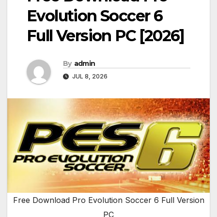
Evolution Soccer 6
Full Version PC [2026]
By
admin
JUL 8, 2026
Free Download Pro Evolution Soccer 6 Full Version
PC