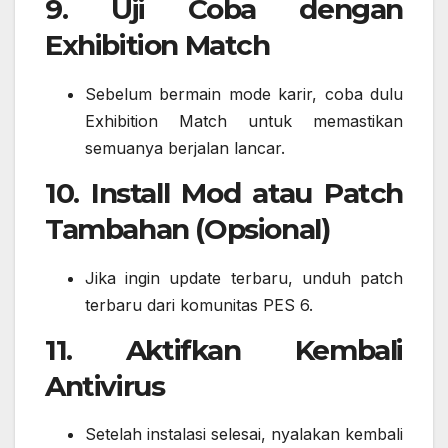
9. Uji Coba dengan
Exhibition Match
Sebelum bermain mode karir, coba dulu
Exhibition Match untuk memastikan
semuanya berjalan lancar.
10. Install Mod atau Patch
Tambahan (Opsional)
Jika ingin update terbaru, unduh patch
terbaru dari komunitas PES 6.
11. Aktifkan Kembali
Antivirus
Setelah instalasi selesai, nyalakan kembali