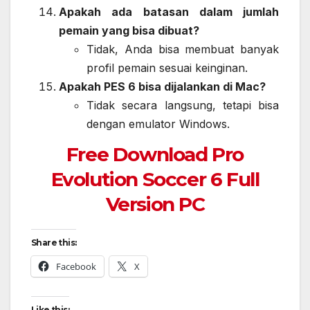
Apakah ada batasan dalam jumlah
pemain yang bisa dibuat?
Tidak, Anda bisa membuat banyak
profil pemain sesuai keinginan.
Apakah PES 6 bisa dijalankan di Mac?
Tidak secara langsung, tetapi bisa
dengan emulator Windows.
Free Download Pro
Evolution Soccer 6 Full
Version PC
Share this:
Facebook
X
Like this: