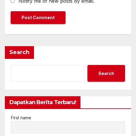
Notify me of new posts by email.
Search
Search
Dapatkan Berita Terbaru!
First name