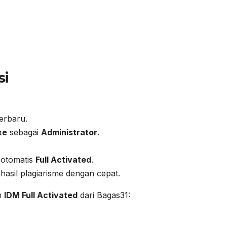
si
terbaru.
xe
sebagai
Administrator
.
i otomatis
Full Activated
.
hasil plagiarisme dengan cepat.
n
IDM Full Activated
dari Bagas31: