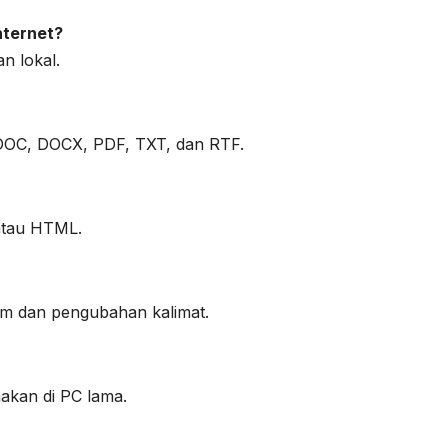
nternet?
n lokal.
DOC, DOCX, PDF, TXT, dan RTF.
atau HTML.
nim dan pengubahan kalimat.
akan di PC lama.