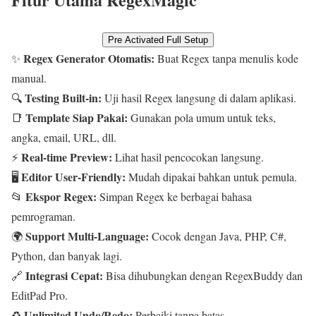
Pre Activated Full Setup
Regex Generator Otomatis:
✨
Buat Regex tanpa menulis kode
manual.
Testing Built-in:
🔍
Uji hasil Regex langsung di dalam aplikasi.
Template Siap Pakai:
📑
Gunakan pola umum untuk teks,
angka, email, URL, dll.
Real-time Preview:
⚡
Lihat hasil pencocokan langsung.
Editor User-Friendly:
🖥️
Mudah dipakai bahkan untuk pemula.
Ekspor Regex:
📂
Simpan Regex ke berbagai bahasa
pemrograman.
Support Multi-Language:
🌍
Cocok dengan Java, PHP, C#,
Python, dan banyak lagi.
Integrasi Cepat:
🔗
Bisa dihubungkan dengan RegexBuddy dan
EditPad Pro.
Unlimited Undo/Redo:
♻️
Perbaiki tanpa batas.