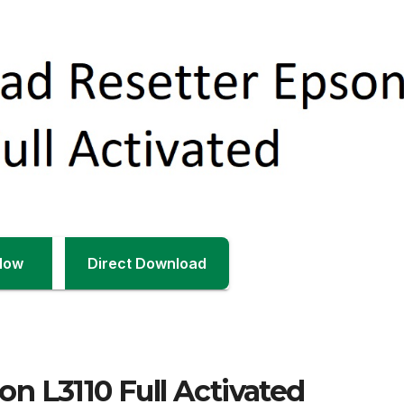
Now
Direct Download
n L3110 Full Activated