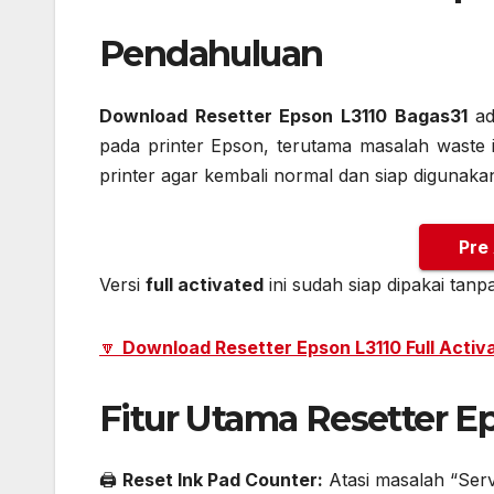
Pendahuluan
Download Resetter Epson L3110 Bagas31
ad
pada printer Epson, terutama masalah waste i
printer agar kembali normal dan siap digunak
Pre
Versi
full activated
ini sudah siap dipakai tanp
🔽
Download Resetter Epson L3110 Full Activ
Fitur Utama Resetter E
🖨️
Reset Ink Pad Counter:
Atasi masalah “Ser