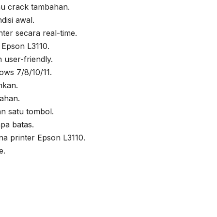
au crack tambahan.
isi awal.
ter secara real-time.
 Epson L3110.
user-friendly.
ws 7/8/10/11.
nkan.
bahan.
n satu tombol.
npa batas.
 printer Epson L3110.
e.