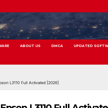
WARE
ABOUT US
DMCA
UPDATED SOFT
son L3110 Full Activated [2026]
Epson L3110 Full Activat