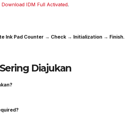
:
Download IDM Full Activated
.
 Ink Pad Counter → Check → Initialization → Finish
.
Sering Diajukan
akan?
equired?