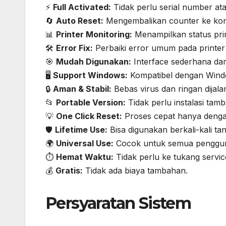
⚡
Full Activated:
Tidak perlu serial number at
🔄
Auto Reset:
Mengembalikan counter ke kond
📊
Printer Monitoring:
Menampilkan status prin
🛠️
Error Fix:
Perbaiki error umum pada printer
🎯
Mudah Digunakan:
Interface sederhana dan 
🖥️
Support Windows:
Kompatibel dengan Windo
🔒
Aman & Stabil:
Bebas virus dan ringan dijala
📂
Portable Version:
Tidak perlu instalasi tam
💡
One Click Reset:
Proses cepat hanya denga
🛡️
Lifetime Use:
Bisa digunakan berkali-kali ta
🌍
Universal Use:
Cocok untuk semua pengguna
⏱️
Hemat Waktu:
Tidak perlu ke tukang servic
💰
Gratis:
Tidak ada biaya tambahan.
Persyaratan Sistem