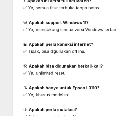
⚡
Apakah ini versi full activated?
✅ Ya, semua fitur terbuka tanpa batas.
💻
Apakah support Windows 11?
✅ Ya, mendukung semua versi Windows terbar
📊
Apakah perlu koneksi internet?
✅ Tidak, bisa digunakan offline.
🛠️
Apakah bisa digunakan berkali-kali?
✅ Ya, unlimited reset.
🎯
Apakah hanya untuk Epson L3110?
✅ Ya, khusus model ini.
📂
Apakah perlu instalasi?