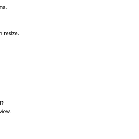
ma.
n resize.
1?
view.