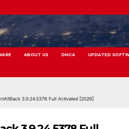
WARE
ABOUT US
DMCA
UPDATED SOFT
tAllBack 3.9.24.5378 Full Activated [2026]
ck 3.9.24.5378 Full