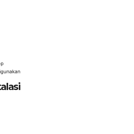
op
digunakan
alasi