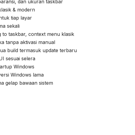
paransi, dan ukuran taskbar
klasik & modern
tuk tiap layar
a sekali
 to taskbar, context menu klasik
a tanpa aktivasi manual
a build termasuk update terbaru
I sesuai selera
tartup Windows
 versi Windows lama
ma gelap bawaan sistem