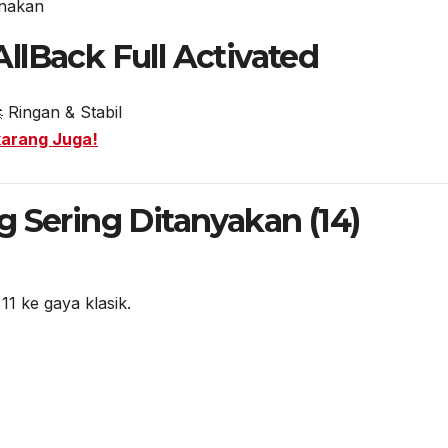
unakan
llBack Full Activated
 Ringan & Stabil
karang Juga!
g Sering Ditanyakan (14)
1 ke gaya klasik.