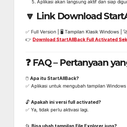
Aplikasi akan langsung aktif dan siap dig
🔽 Link Download StartA
✅ Full Version | 🖥️ Tampilan Klasik Windows | 
👉
Download StartAllBack Full Activated Se
❓ FAQ – Pertanyaan yan
🖱️
Apa itu StartAllBack?
✅ Aplikasi untuk mengubah tampilan Windows 1
🔓
Apakah ini versi full activated?
✅ Ya, tidak perlu aktivasi lagi.
📂
Bisa ubah tampilan File Explorer juga?