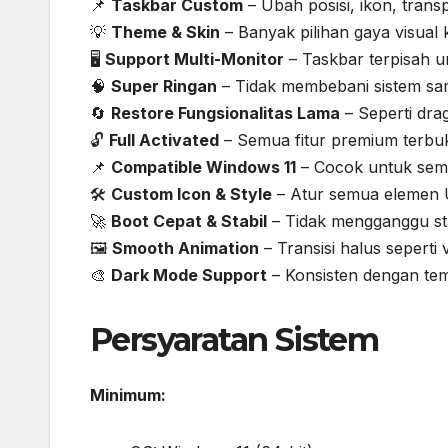
📌
Taskbar Custom
– Ubah posisi, ikon, trans
💡
Theme & Skin
– Banyak pilihan gaya visual 
🖥️
Support Multi-Monitor
– Taskbar terpisah un
🧠
Super Ringan
– Tidak membebani sistem sam
🔄
Restore Fungsionalitas Lama
– Seperti drag
🔓
Full Activated
– Semua fitur premium terbuk
📌
Compatible Windows 11
– Cocok untuk semu
🛠️
Custom Icon & Style
– Atur semua elemen U
🚀
Boot Cepat & Stabil
– Tidak mengganggu s
🖼️
Smooth Animation
– Transisi halus seperti
🎨
Dark Mode Support
– Konsisten dengan te
Persyaratan Sistem
Minimum: