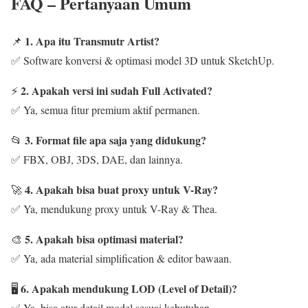
FAQ – Pertanyaan Umum
1. Apa itu Transmutr Artist?
📌
✅ Software konversi & optimasi model 3D untuk SketchUp.
2. Apakah versi ini sudah Full Activated?
⚡
✅ Ya, semua fitur premium aktif permanen.
3. Format file apa saja yang didukung?
📂
✅ FBX, OBJ, 3DS, DAE, dan lainnya.
4. Apakah bisa buat proxy untuk V-Ray?
🚀
✅ Ya, mendukung proxy untuk V-Ray & Thea.
5. Apakah bisa optimasi material?
🎨
✅ Ya, ada material simplification & editor bawaan.
6. Apakah mendukung LOD (Level of Detail)?
🖥️
✅ Ya, bisa atur detail model sesuai kebutuhan.