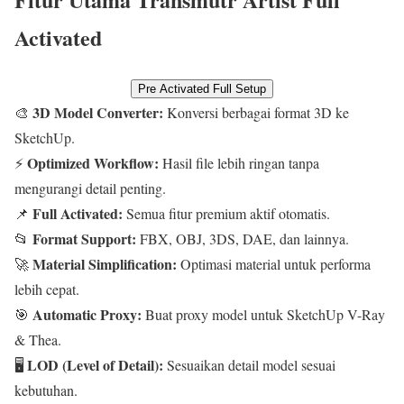
Activated
Pre Activated Full Setup
3D Model Converter:
🎨
Konversi berbagai format 3D ke
SketchUp.
Optimized Workflow:
⚡
Hasil file lebih ringan tanpa
mengurangi detail penting.
Full Activated:
📌
Semua fitur premium aktif otomatis.
Format Support:
📂
FBX, OBJ, 3DS, DAE, dan lainnya.
Material Simplification:
🚀
Optimasi material untuk performa
lebih cepat.
Automatic Proxy:
🎯
Buat proxy model untuk SketchUp V-Ray
& Thea.
LOD (Level of Detail):
🖥️
Sesuaikan detail model sesuai
kebutuhan.