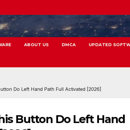
WARE
ABOUT US
DMCA
UPDATED SOFT
tton Do Left Hand Path Full Activated [2026]
is Button Do Left Hand