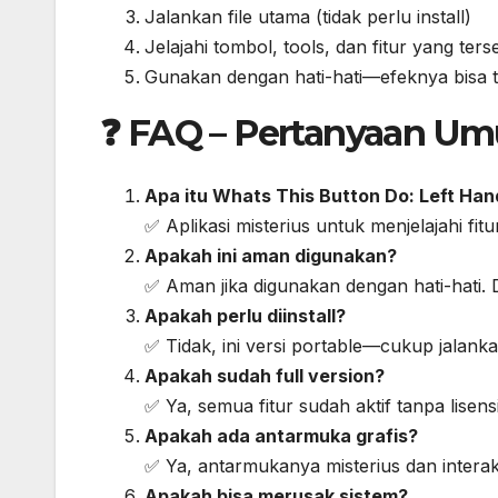
Jalankan file utama (tidak perlu install)
Jelajahi tombol, tools, dan fitur yang ters
Gunakan dengan hati-hati—efeknya bisa t
❓ FAQ – Pertanyaan U
Apa itu Whats This Button Do: Left Han
✅ Aplikasi misterius untuk menjelajahi fit
Apakah ini aman digunakan?
✅ Aman jika digunakan dengan hati-hati. 
Apakah perlu diinstall?
✅ Tidak, ini versi portable—cukup jalanka
Apakah sudah full version?
✅ Ya, semua fitur sudah aktif tanpa lisen
Apakah ada antarmuka grafis?
✅ Ya, antarmukanya misterius dan interakt
Apakah bisa merusak sistem?