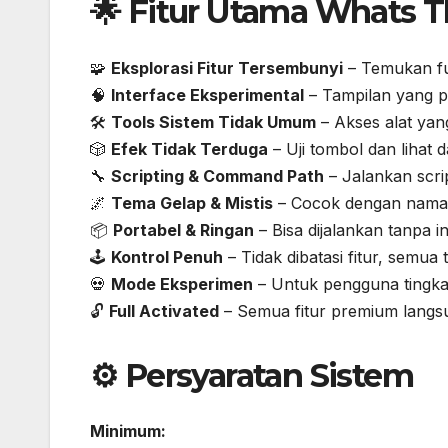
🌟 Fitur Utama Whats T
🧩
Eksplorasi Fitur Tersembunyi
– Temukan fun
🧠
Interface Eksperimental
– Tampilan yang p
🛠️
Tools Sistem Tidak Umum
– Akses alat yang
🎲
Efek Tidak Terduga
– Uji tombol dan lihat
🔧
Scripting & Command Path
– Jalankan scrip
🌌
Tema Gelap & Mistis
– Cocok dengan nama 
📦
Portabel & Ringan
– Bisa dijalankan tanpa in
🕹️
Kontrol Penuh
– Tidak dibatasi fitur, semua
💀
Mode Eksperimen
– Untuk pengguna tingka
🔓
Full Activated
– Semua fitur premium langsu
⚙️ Persyaratan Sistem
Minimum: