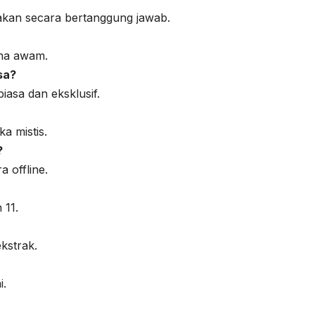
akan secara bertanggung jawab.
na awam.
sa?
iasa dan eksklusif.
a mistis.
?
 offline.
 11.
kstrak.
i.