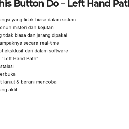
his Button Do – Left Hand Pat
gsi yang tidak biasa dalam sistem
enuh misteri dan kejutan
 tidak biasa dan jarang dipakai
 dampaknya secara real-time
t eksklusif dari dalam software
“Left Hand Path”
stalasi
 terbuka
t lanjut & berani mencoba
ng aktif