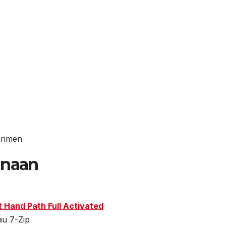
erimen
unaan
 Hand Path Full Activated
u 7-Zip