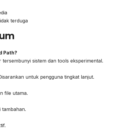
edia
idak terduga
mum
d Path?
ur tersembunyi sistem dan tools eksperimental.
Disarankan untuk pengguna tingkat lanjut.
n file utama.
si tambahan.
if.