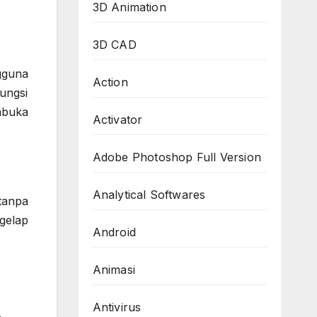
3D Animation
3D CAD
gguna
Action
fungsi
mbuka
Activator
Adobe Photoshop Full Version
Analytical Softwares
tanpa
gelap
Android
Animasi
Antivirus