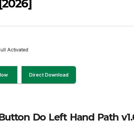
[2026]
Now
Direct Download
utton Do Left Hand Path v1.