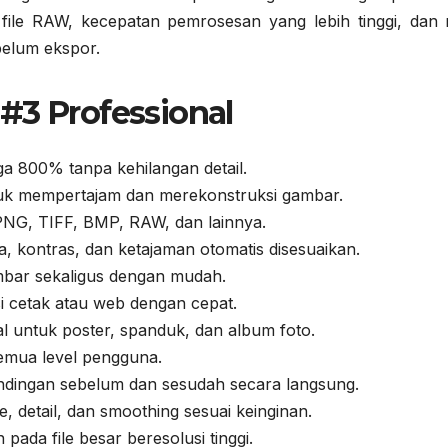
file RAW, kecepatan pemrosesan yang lebih tinggi, dan
ebelum ekspor.
#3 Professional
ga 800% tanpa kehilangan detail.
tuk mempertajam dan merekonstruksi gambar.
PNG, TIFF, BMP, RAW, dan lainnya.
a, kontras, dan ketajaman otomatis disesuaikan.
mbar sekaligus dengan mudah.
usi cetak atau web dengan cepat.
eal untuk poster, spanduk, dan album foto.
emua level pengguna.
andingan sebelum dan sesudah secara langsung.
se, detail, dan smoothing sesuai keinginan.
n pada file besar beresolusi tinggi.