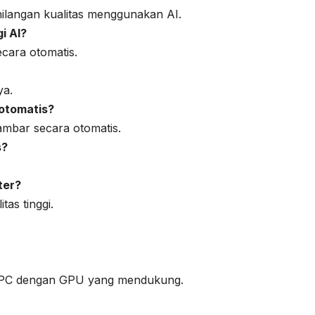
langan kualitas menggunakan AI.
i AI?
ecara otomatis.
ya.
 otomatis?
ambar secara otomatis.
s?
ter?
tas tinggi.
n PC dengan GPU yang mendukung.