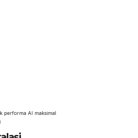
k performa AI maksimal
g
alasi