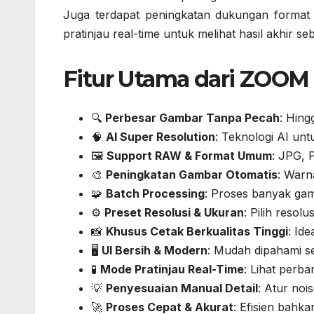
Juga terdapat peningkatan dukungan format 
pratinjau real-time untuk melihat hasil akhir s
Fitur Utama dari ZOOM 
🔍
Perbesar Gambar Tanpa Pecah
: Hing
🧠
AI Super Resolution
: Teknologi AI un
🖼️
Support RAW & Format Umum
: JPG, 
🎨
Peningkatan Gambar Otomatis
: Warn
🧩
Batch Processing
: Proses banyak ga
⚙️
Preset Resolusi & Ukuran
: Pilih resol
📸
Khusus Cetak Berkualitas Tinggi
: Id
🖥️
UI Bersih & Modern
: Mudah dipahami s
🧪
Mode Pratinjau Real-Time
: Lihat perb
💡
Penyesuaian Manual Detail
: Atur noi
🚀
Proses Cepat & Akurat
: Efisien bahka