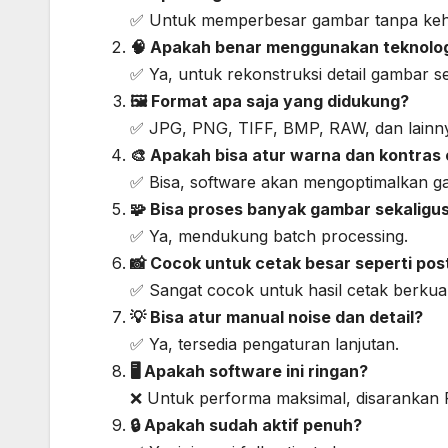
✅ Untuk memperbesar gambar tanpa kehi
🧠 Apakah benar menggunakan teknolog
✅ Ya, untuk rekonstruksi detail gambar s
🖼️ Format apa saja yang didukung?
✅ JPG, PNG, TIFF, BMP, RAW, dan lainn
🎨 Apakah bisa atur warna dan kontras
✅ Bisa, software akan mengoptimalkan g
🧩 Bisa proses banyak gambar sekaligu
✅ Ya, mendukung batch processing.
📸 Cocok untuk cetak besar seperti pos
✅ Sangat cocok untuk hasil cetak berkuali
💡 Bisa atur manual noise dan detail?
✅ Ya, tersedia pengaturan lanjutan.
🖥️ Apakah software ini ringan?
❌ Untuk performa maksimal, disaranka
🔒 Apakah sudah aktif penuh?